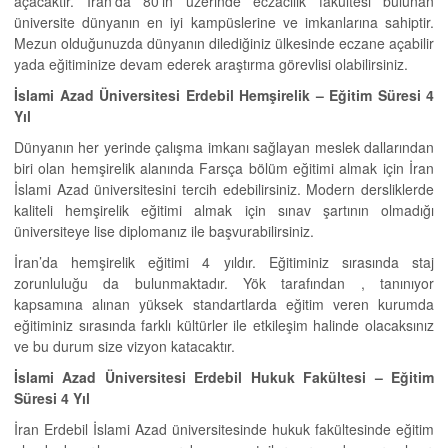
açacaktır. İran’da 80’in üzerinde eczacılık fakültesi bulunan
üniversite dünyanın en iyi kampüslerine ve imkanlarına sahiptir.
Mezun olduğunuzda dünyanın dilediğiniz ülkesinde eczane açabilir
yada eğitiminize devam ederek araştırma görevlisi olabilirsiniz.
İslami Azad Üniversitesi Erdebil Hemşirelik –
Eğitim Süresi 4
Yıl
Dünyanın her yerinde çalışma imkanı sağlayan meslek dallarından
biri olan hemşirelik alanında Farsça bölüm eğitimi almak için İran
İslami Azad üniversitesini tercih edebilirsiniz. Modern dersliklerde
kaliteli hemşirelik eğitimi almak için sınav şartının olmadığı
üniversiteye lise diplomanız ile başvurabilirsiniz.
İran’da hemşirelik eğitimi 4 yıldır. Eğitiminiz sırasında staj
zorunluluğu da bulunmaktadır. Yök tarafından , tanınıyor
kapsamına alınan yüksek standartlarda eğitim veren kurumda
eğitiminiz sırasında farklı kültürler ile etkileşim halinde olacaksınız
ve bu durum size vizyon katacaktır.
İslami Azad Üniversitesi Erdebil Hukuk Fakültesi –
Eğitim
Süresi 4 Yıl
İran Erdebil İslami Azad üniversitesinde hukuk fakültesinde eğitim