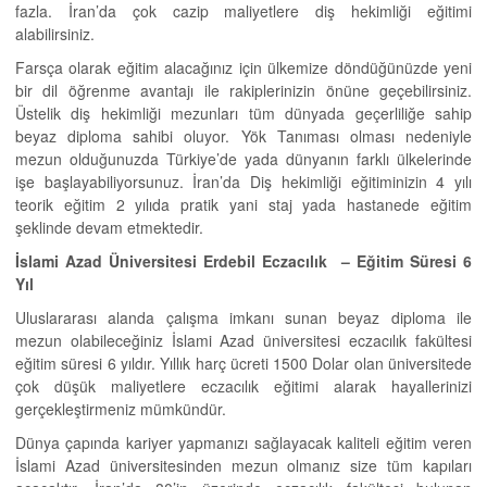
fazla. İran’da çok cazip maliyetlere diş hekimliği eğitimi
alabilirsiniz.
Farsça olarak eğitim alacağınız için ülkemize döndüğünüzde yeni
bir dil öğrenme avantajı ile rakiplerinizin önüne geçebilirsiniz.
Üstelik diş hekimliği mezunları tüm dünyada geçerliliğe sahip
beyaz diploma sahibi oluyor. Yök Tanıması olması nedeniyle
mezun olduğunuzda Türkiye’de yada dünyanın farklı ülkelerinde
işe başlayabiliyorsunuz. İran’da Diş hekimliği eğitiminizin 4 yılı
teorik eğitim 2 yılıda pratik yani staj yada hastanede eğitim
şeklinde devam etmektedir.
İslami Azad Üniversitesi Erdebil Eczacılık –
Eğitim Süresi 6
Yıl
Uluslararası alanda çalışma imkanı sunan beyaz diploma ile
mezun olabileceğiniz İslami Azad üniversitesi eczacılık fakültesi
eğitim süresi 6 yıldır. Yıllık harç ücreti 1500 Dolar olan üniversitede
çok düşük maliyetlere eczacılık eğitimi alarak hayallerinizi
gerçekleştirmeniz mümkündür.
Dünya çapında kariyer yapmanızı sağlayacak kaliteli eğitim veren
İslami Azad üniversitesinden mezun olmanız size tüm kapıları