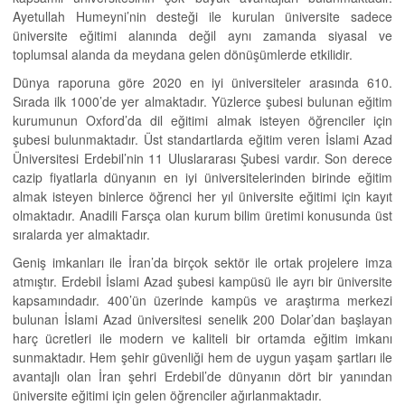
Ayetullah Humeyni’nin desteği ile kurulan üniversite sadece
üniversite eğitimi alanında değil aynı zamanda siyasal ve
toplumsal alanda da meydana gelen dönüşümlerde etkilidir.
Dünya raporuna göre 2020 en iyi üniversiteler arasında 610.
Sırada ilk 1000’de yer almaktadır. Yüzlerce şubesi bulunan eğitim
kurumunun Oxford’da dil eğitimi almak isteyen öğrenciler için
şubesi bulunmaktadır. Üst standartlarda eğitim veren İslami Azad
Üniversitesi Erdebil’nin 11 Uluslararası Şubesi vardır. Son derece
cazip fiyatlarla dünyanın en iyi üniversitelerinden birinde eğitim
almak isteyen binlerce öğrenci her yıl üniversite eğitimi için kayıt
olmaktadır. Anadili Farsça olan kurum bilim üretimi konusunda üst
sıralarda yer almaktadır.
Geniş imkanları ile İran’da birçok sektör ile ortak projelere imza
atmıştır. Erdebil İslami Azad şubesi kampüsü ile ayrı bir üniversite
kapsamındadır. 400’ün üzerinde kampüs ve araştırma merkezi
bulunan İslami Azad üniversitesi senelik 200 Dolar’dan başlayan
harç ücretleri ile modern ve kaliteli bir ortamda eğitim imkanı
sunmaktadır. Hem şehir güvenliği hem de uygun yaşam şartları ile
avantajlı olan İran şehri Erdebil’de dünyanın dört bir yanından
üniversite eğitimi için gelen öğrenciler ağırlanmaktadır.