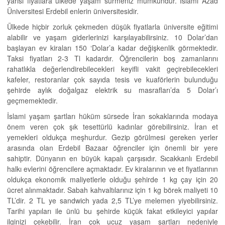
yarısı fiyatlara ülkede yaşam sürmeniz mümkündür. İslami Azad
Üniversitesi Erdebil enlerin üniversitesidir.
Ülkede hiçbir zorluk çekmeden düşük fiyatlarla üniversite eğitimi
alabilir ve yaşam giderlerinizi karşılayabilirsiniz. 10 Dolar’dan
başlayan ev kiraları 150 ‘Dolar’a kadar değişkenlik görmektedir.
Taksi fiyatları 2-3 Tl kadardır. Öğrencilerin boş zamanlarını
rahatlıkla değerlendirebilecekleri keyifli vakit geçirebilecekleri
kafeler, restoranlar çok sayıda tesis ve kuaförlerin bulunduğu
şehirde aylık doğalgaz elektrik su masrafları’da 5 Dolar’ı
geçmemektedir.
İslami yaşam şartları hüküm sürsede İran sokaklarında modaya
önem veren çok şık tesettürlü kadınlar görebilirsiniz. İran et
yemekleri oldukça meşhurdur. Gezip görülmesi gereken yerler
arasında olan Erdebil Bazaar öğrenciler için önemli bir yere
sahiptir. Dünyanın en büyük kapalı çarşısıdır. Sıcakkanlı Erdebil
halkı evlerini öğrencilere açmaktadır. Ev kiralarının ve et fiyatlarının
oldukça ekonomik maliyetlerle olduğu şehirde 1 kg çay için 20
ücret alınmaktadır. Sabah kahvaltılarınız için 1 kg börek maliyeti 10
TL’dir. 2 TL ye sandwich yada 2,5 TL’ye melemen yiyebilirsiniz.
Tarihi yapıları ile ünlü bu şehirde küçük fakat etkileyici yapılar
ilginizi çekebilir. İran çok ucuz yaşam şartları nedeniyle