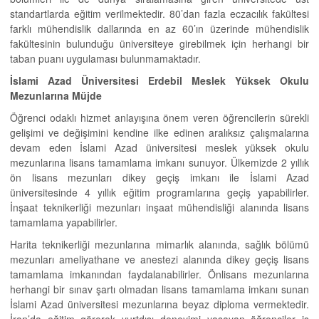
standartlarda eğitim verilmektedir. 80’dan fazla eczacılık fakültesi
farklı mühendislik dallarında en az 60’ın üzerinde mühendislik
fakültesinin bulunduğu üniversiteye girebilmek için herhangi bir
taban puanı uygulaması bulunmamaktadır.
İslami Azad Üniversitesi Erdebil Meslek Yüksek Okulu
Mezunlarına Müjde
Öğrenci odaklı hizmet anlayışına önem veren öğrencilerin sürekli
gelişimi ve değişimini kendine ilke edinen aralıksız çalışmalarına
devam eden İslami Azad üniversitesi meslek yüksek okulu
mezunlarına lisans tamamlama imkanı sunuyor. Ülkemizde 2 yıllık
ön lisans mezunları dikey geçiş imkanı ile İslami Azad
üniversitesinde 4 yıllık eğitim programlarına geçiş yapabilirler.
İnşaat teknikerliği mezunları inşaat mühendisliği alanında lisans
tamamlama yapabilirler.
Harita teknikerliği mezunlarına mimarlık alanında, sağlık bölümü
mezunları ameliyathane ve anestezi alanında dikey geçiş lisans
tamamlama imkanından faydalanabilirler. Önlisans mezunlarına
herhangi bir sınav şartı olmadan lisans tamamlama imkanı sunan
İslami Azad üniversitesi mezunlarına beyaz diploma vermektedir.
İran’da eğitim görerek yurtdışı deneyimi yaşayan öğrenciler iş