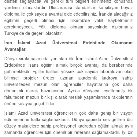
destek sağlayacak ve gerekli tüm bilgileri edinmeniz konusnda
yardımcı olacaklardır. Uluslararası standartları karşılayan beyaz
diploma ile çok sayıda avantaj elde edebilirsiniz. İran’da alacağınız
eğitimin geçerli olması için ülkemizde vakit kaybetmeniz
gerekmeyecek. Yök diploma olması sayesinde diplomanız
Türkiye’de de geçerli olacaktır.
İran İslami Azad Üniversitesi Erdebilnde Okumanın
Avantajları
Dünya sıralamalarında yer alan bir İran İslami Azad Üniversitesi
Erdebilnde lisans eğitimi almak birçok avantajı da beraberinde
getirmektedir. Eğitim kalitesi yüksek çok sayıda laboratuvarı olan
bilimsel projeler üreten uzman akademik kadroya sahip
üniversiteden mezun olan öğrenciler hayatlarına çok daha
donanımlı olarak hazırlanırlar. Ayrıca dünyaca tescillenmiş bir
fakülteden mezun bir kişi olarak meslek yaşamlarında rakiplerinin
önüne kolayca geçebilirler.
İslami Azad üniversitesi öğrencilerin çok daha geniş bir vizyon
edinmelerine katkı sağlamaktadır. Dünya çapında ses getiren üst
düzey makalelere sahip profesyonel kadrodan eğitim almak aynı
zamanda öğrenciler için önemli bir referans sağlamaktadır. İyi bir