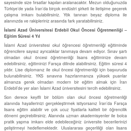
sayesinde size fırsatlar kapıları aralanacaktır. Mezun olduğunuzda
Türkiye’de yada İran’da birçok endüstri şirketi ile iletişime geçerek
çalışma imkanı bulabilirsiniz. Yök tanınan beyaz diploma ile
alanınızda ve rakipleriniz arasında fark yaratabilirsiniz.
İslami Azad Üniversitesi Erdebil Okul Öncesi Öğretmenliği –
Eğitim Süresi 4 Yıl
İslami Azad üniversitesi okul öğrencesi öğretmenliği eğitiminde
öğrencilere sayısız ayrıcalıklar tanımaya devam ediyor. Sınav şartı
olmadan okul öncesi öğretmenliği lisans eğitiminize devam
edebilirsiniz. eğitiminizi Farsça dilinde alabilirsiniz. Eğitim süresi 4
yıldır. Lise diplomanız ile okul öncesi öğretmenliği için başvuruda
bulunabilirsiniz. YKS sınavına hazırlanmanıza yüksek puanlar
almanıza gerek olmadan modern bir eğitim almak için İran
Erdebil’de yer alan İslami Azad üniversitesini tercih edebilirsiniz.
Son derece keyifli bir bölüm olan okul öncesi öğretmenliği
alanında hayallerinizi gerçekleştirmek istiyorsanız İran’da Farsça
lisans eğitim alabilir ve çok ucuz fiyatlarla kaliteli bir öğrencilik
dönemi geçirebilirsiniz. Alanında uzman akademisyenler ile bolca
pratik yapma imkanı elde edebileceğiniz üniversite becerilerinizi
geliştirmeyi hedeflemektedir. Uluslararası geçerliliği olan lisans