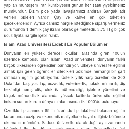
yapılan muhteşem İran kurabiyesini günün her saati yiyebilmeniz
mümkündür. Bizim pide yada lavaşlarımızı andıran Sangak adı
verilen pideleri vardır. Çay ve kahve en çok tüketilen
içeceklerdendir. Ayrıca canınız nargile istediğinde sipariş vermeniz
durumunda 1 demlik çay ikram olarak gelmektedir. 3,75 Tl gibi çok
ucuz fiyata nargile içebilirsiniz.
İslami Azad Üniversitesi Erdebil En Popüler Bölümler
Dünyanın en yüksek dereceli okulları arasında giren 400’ün
üzerinde kampüsü olan İslami Azad üniversitesi dünyanın farklı
birçok ülkesinden öğrencileri barındırıyor. Ülkeye üniversite eğitimi
almak için gelen öğrenciler diledikleri bölümde herhangi bir şart
olmadan eğitim görebiliyorlar. Üstelik yıllık harç ücretleri de 200
Dolar’dan başlıyor. Tıp, eczacılık, veterinerlik, hukuk, mimarlık, diş
hekimliği hemşirelik, elektrik mühendisliği, işletme yönetimi ve
birçok mühendislik alanında yüksek kalitede üniversite eğitimi
imkanı sunan kurum dünya sıralamasında ilk 1000’de bulunuyor.
Özellikle tıp alanında 85 in üzerinde tıp fakültesi bulunan eğitim
kurumunda cazip ve ekonomik maliyetlerle hayal ettiğiniz bölümde
okumanız mümkün. Sadece üniversite olarak değil aynı zamanda
bölümleri ile de dünya sıralamasına giren üniversitede üst