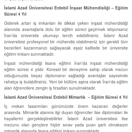
İslami Azad Üniversitesi Erdebil İnşaat Mühendisliği –
Eğitim
Süresi 4 Yıl
Giderek artan iş imkanları ile dikkat çeken inşaat mühendisliği
alanında avantajlarla dolu bir eğitim süreci geçirmek istiyorsanız
İran’da üniversite okumayı tercih edebilirsiniz. İslami Azad
üniversitesi profesyonel bir mühendis olabilmeniz için gerekli tüm
becerileri kazanmanızı sağlayacak eşsiz kalitede bir üniversite
eğitimi imkanı sunmaktadır.
İnşaat mühendisliği lisans eğitimi İran’da inşaat mühendisliği
eğitim süresi 4 yıldır. Küresel bir deneyime sahip olarak mezun
olduğunuzda beyaz diplomanın sağladığı avantajlar sayesinde
rahatça iş bulabilirsiniz. Yeni bir kültüre aşina olarak İran’da eğitim
alan öğrencilere zengin iş fırsatları sunulmaktadır.
İslami Azad Üniversitesi Erdebil Mimarlık –
Eğitim Süresi 4 Yıl
İç mekan tasarımları günümüzde önem kazanan değerler
arasında. Mimarlık alanına ilgi duyan öğrenciler lise diplomaları ile
hayallerini gerçekleştirebilirler. İslami Azad üniversitesi lise
mezunu olan gençlere hiçbir sınav yada puan şartı olmaksızın
mimarlık alanında lisans eğitimi imkanı sunmaktadır.