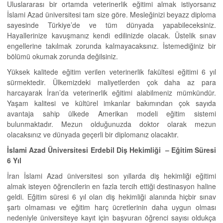
Uluslararası bir ortamda veterinerlik eğitimi almak istiyorsanız
İslami Azad üniversitesi tam size göre. Mesleğinizi beyazz diploma
sayesinde Türkiye’de ve tüm dünyada yapabileceksiniz.
Hayallerinize kavuşmanız kendi edilinizde olacak. Üstelik sınav
engellerine takılmak zorunda kalmayacaksınız. İstemediğiniz bir
bölümü okumak zorunda değilsiniz.
Yüksek kalitede eğitim verilen veterinerlik fakültesi eğitimi 6 yıl
sürmektedir. Ülkemizdeki maliyetlerden çok daha az para
harcayarak İran’da veterinerlik eğitimi alabilmeniz mümkündür.
Yaşam kalitesi ve kültürel imkanlar bakımından çok sayıda
avantaja sahip ülkede Amerikan modeli eğitim sistemi
bulunmaktadır. Mezun olduğunuzda doktor olarak mezun
olacaksınız ve dünyada geçerli bir diplomanız olacaktır.
İslami Azad Üniversitesi Erdebil Diş Hekimliği –
Eğitim Süresi
6 Yıl
İran İslami Azad üniversitesi son yıllarda diş hekimliği eğitimi
almak isteyen öğrencilerin en fazla tercih ettiği destinasyon haline
geldi. Eğitim süresi 6 yıl olan diş hekimliği alanında hiçbir sınav
şartı olmaması ve eğitim harç ücretlerinin daha uygun olması
nedeniyle üniversiteye kayıt için başvuran öğrenci sayısı oldukça