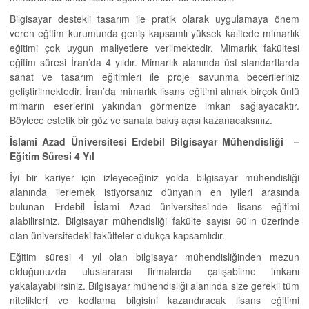
Bilgisayar destekli tasarım ile pratik olarak uygulamaya önem
veren eğitim kurumunda geniş kapsamlı yüksek kalitede mimarlık
eğitimi çok uygun maliyetlere verilmektedir. Mimarlık fakültesi
eğitim süresi İran’da 4 yıldır. Mimarlık alanında üst standartlarda
sanat ve tasarım eğitimleri ile proje savunma becerileriniz
geliştirilmektedir. İran’da mimarlık lisans eğitimi almak birçok ünlü
mimarın eserlerini yakından görmenize imkan sağlayacaktır.
Böylece estetik bir göz ve sanata bakış açısı kazanacaksınız.
İslami Azad Üniversitesi Erdebil Bilgisayar Mühendisliği –
Eğitim Süresi 4 Yıl
İyi bir kariyer için izleyeceğiniz yolda bilgisayar mühendisliği
alanında ilerlemek istiyorsanız dünyanın en iyileri arasında
bulunan Erdebil İslami Azad üniversitesi’nde lisans eğitimi
alabilirsiniz. Bilgisayar mühendisliği fakülte sayısı 60’ın üzerinde
olan üniversitedeki fakülteler oldukça kapsamlıdır.
Eğitim süresi 4 yıl olan bilgisayar mühendisliğinden mezun
olduğunuzda uluslararası firmalarda çalışabilme imkanı
yakalayabilirsiniz. Bilgisayar mühendisliği alanında size gerekli tüm
nitelikleri ve kodlama bilgisini kazandıracak lisans eğitimi