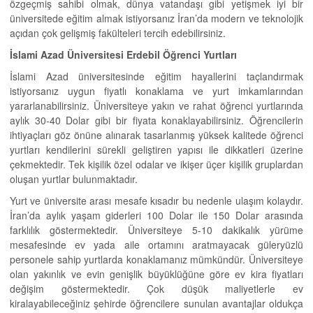
özgeçmiş sahibi olmak, dünya vatandaşı gibi yetişmek iyi bir
üniversitede eğitim almak istiyorsanız İran’da modern ve teknolojik
açıdan çok gelişmiş fakülteleri tercih edebilirsiniz.
İslami Azad Üniversitesi Erdebil Öğrenci Yurtları
İslami Azad üniversitesinde eğitim hayallerini taçlandırmak
istiyorsanız uygun fiyatlı konaklama ve yurt imkamlarından
yararlanabilirsiniz. Üniversiteye yakın ve rahat öğrenci yurtlarında
aylık 30-40 Dolar gibi bir fiyata konaklayabilirsiniz. Öğrencilerin
ihtiyaçları göz önüne alınarak tasarlanmış yüksek kalitede öğrenci
yurtları kendilerini sürekli geliştiren yapısı ile dikkatleri üzerine
çekmektedir. Tek kişilik özel odalar ve ikişer üçer kişilik gruplardan
oluşan yurtlar bulunmaktadır.
Yurt ve üniversite arası mesafe kısadır bu nedenle ulaşım kolaydır.
İran’da aylık yaşam giderleri 100 Dolar ile 150 Dolar arasında
farklılık göstermektedir. Üniversiteye 5-10 dakikalık yürüme
mesafesinde ev yada aile ortamını aratmayacak güleryüzlü
personele sahip yurtlarda konaklamanız mümkündür. Üniversiteye
olan yakınlık ve evin genişlik büyüklüğüne göre ev kira fiyatları
değişim göstermektedir. Çok düşük maliyetlerle ev
kiralayabileceğiniz şehirde öğrencilere sunulan avantajlar oldukça