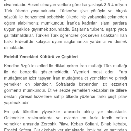
civarındadır. Resmi olmayan verilere göre ise yaklaşık 3,5-4 milyon
Türk ülkede yaşamaktadır. Türkçe’ye şive yönüyle ve birçok
sözcük ile benzemesi sebebiyle ülkede hiç yabancılık çekmeden
eğitim alabilmeniz mümkündür. İran’da kadınlar İslami şartlara
uygun şekilde giyinmek zorundadır. Başlarına tülbent, eşarp yada
şal takmalıdırlar. Türkleri Türk öğrencileri çok seven sıcakkanlı İran
halkı Erdebil’de kolayca uyum sağlamanıza yardımcı ve destek
olmaktadır.
Erdebil Yemekleri Kültürü ve Çeşitleri
Kendine özgü lezzetleri ile dikkat çeken İran mutfağı Türk mutfağı
ile de benzerlik göstermektedir. Yiyenleri mest eden Fars
mutfağından izler taşıyan İran mutfağında et yemekleri ve pirinçli
yemekler ön plandadır. Sofralarda birbirinden zıt lezzetleri
görmeniz mümkündür. Et ve sebze yemekleri kebapları ile dillere
destan yöresel lezzetlere sahip ülkede yüzlerce farklı çeşit pilav
yapılmaktadır.
En çok tüketilen yiyeyekler arasında pirinç yer almaktadır.
Gelenekler restoranlarda ve evlerde en fazla tercih edilen
yemekler arasında Zereshk Pilavı, Kebap Soltani, Binab kebabı,
Erdebil Köftesi, Çilav kebabı yer almaktadır. İrmik bal ve tarçından