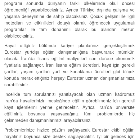
programı sonunda dünyanın farklı ülkelerinde okul öncesi
öğretmenliği yapabileceksiniz. Ayrıca Türkiye dışında çalışma ve
yaşama deneyimine de sahip olacaksınız. Çocuk gelişimi ile ilgili
metodları ve etkinlikleri detaylı olarak öğrenecek uygulamalı
programlar ile tam donanımlı olarak bu alandan mezun
olabileceksiniz.
Hayal ettiğiniz bölümde kariyer planlarınızı gerçekleştirmek
Eurostar yurtdışı eğitim danışmanlığına başvurarak mümkün
olacak. İran’da lisans eğitimi maliyetleri son derece ekonomik
fiyatlarla sağlanıyor. İran lisans eğitim ücretleri, kayıt için gerekli
şartlar, yaşam şartları yurt ve konaklama ücretleri gibi birçok
konuda merak ettiğiniz herşeyi Eurostar uzman danışmanlarımıza
sorabilirsiniz.
İncelikle tüm sorularınızı yanıtlayacak olan uzman kadromuz
İran’da hayallerinizin mesleğinde eğitim görebilmeniz için gerekli
kayıt işlemlerini yerine getirecektir. Ayrıca İran’da üniversite
eğitiminiz boyunca yaşayacağınız tüm problemlerde hiç
çekinmeden danışmanlarımızı arayabilirsiniz.
Problemlerinize hızlıce çözüm sağlayacak Eurostar ekibi eğitim
hayatınız boyunca size destek sağlayacaktır. İyi bir gelecek için