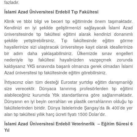
fazladır.
İslami Azad Üniversitesi Erdebil Tıp Fakültesi
Klinik ve tıbbi bilgi ve beceri tıp eğitiminde önem taşımaktadır.
Kendinizi en iyi şekilde geliştirmenizi sağlayacak İslami Azad
üniversitesinde tıp fakültesi eğitimi alarak kendinizi donanımlı
şekilde yetiştirebilirsiniz. Tıp fakültesinde eğitim görme
hayallerinize sizi ulaştıracak üniversiteye kayıt olarak ideallerinize
bir adım daha yaklaşabilirsiniz. Ülkemizde sınav engelleri
nedeniyle tıp fakültesi hayalinizden vazgeçmek zorunda
kaldıysanız YKS sınavında başarılı olmanıza gerek olmadan İslami
Azad üniversitesi tıp fakültesinde eğitim görebilirsiniz.
İhtiyacınız olan tüm desteği Eurostar yurtdışı eğitim danışmanlığı
size verecektir. Dünyaca tanınmış profesörlerden tıp eğitimi
alabileceğiniz kurumda Yök standartlarına göre sağlanmaktadır.
Dünyanın en iyi beyin cerrahları ve plastik cerrahlarının olduğu tıp
fakültelerinden biridir. Dünya listelerinde Şangay’da ilk 400’de yer
alan tıp takültesi yıllık harç ücreti fiyatı 1500 Dolar’dır.
İslami Azad Üniversitesi Erdebil Veterinerlik – Eğitim Süresi 6
Yıl