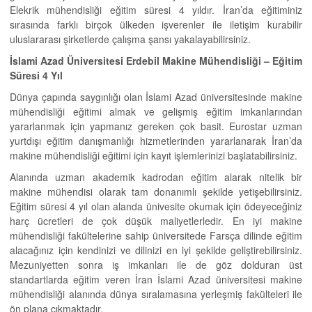
Elekrik mühendisliği eğitim süresi 4 yıldır. İran’da eğitiminiz
sırasında farklı birçok ülkeden işverenler ile iletişim kurabilir
uluslararası şirketlerde çalışma şansı yakalayabilirsiniz.
İslami Azad Üniversitesi Erdebil Makine Mühendisliği
–
Eğitim
Süresi 4 Yıl
Dünya çapında saygınlığı olan İslami Azad üniversitesinde makine
mühendisliği eğitimi almak ve gelişmiş eğitim imkanlarından
yararlanmak için yapmanız gereken çok basit. Eurostar uzman
yurtdışı eğitim danışmanlığı hizmetlerinden yararlanarak İran’da
makine mühendisliği eğitimi için kayıt işlemlerinizi başlatabilirsiniz.
Alanında uzman akademik kadrodan eğitim alarak nitelik bir
makine mühendisi olarak tam donanımlı şekilde yetişebilirsiniz.
Eğitim süresi 4 yıl olan alanda ünivesite okumak için ödeyeceğiniz
harç ücretleri de çok düşük maliyetlerledir. En iyi makine
mühendisliği fakültelerine sahip üniversitede Farsça dilinde eğitim
alacağınız için kendinizi ve dilinizi en iyi şekilde geliştirebilirsiniz.
Mezuniyetten sonra iş imkanları ile de göz dolduran üst
standartlarda eğitim veren İran İslami Azad üniversitesi makine
mühendisliği alanında dünya sıralamasına yerleşmiş fakülteleri ile
ön plana çıkmaktadır.