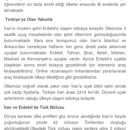
öğrencilerin en fazla tercih ettiği ülkeler arasında ilk sıralarda yer
almaktadır.
Türkiye’ye Olan Yakınlık
İran’ın modern şehri Erdebil’e ulaşım oldukça kolaydır. Ülkemize 3
saatlik uçuş mesafesinde olan şehir ülkemizin güneydoğusunda
bulunmaktadır. Kara sınır komşumuz olan İran’a İstanbul ve
Ankara’dan neredeyse haftanın her günü direkt yada aktarmalı
uçuşlar bulunmaktadır. Erdebil, Tahran, Şiraz, Asfah, İsfahan,
Mashad ve Kermanşah’a uçuşlar vardır. Ayrıca Erdebil’e uçakla
ulaştıktan sonra etrafı kolayca gezebilmek için isterseniz araç
kiralayabilirsiniz. Online rezarvasyon imkanlarından yararlanarak
araç kiralayarak ülkeyi dilediğiniz gibi gezebilirsiniz.
Ülkemize coğrafi olarak yakın olan İran’a uçak bileti satın almak
çok cazip fiyatlarla. Türkiye İran arası 2316 km’dir. Düzenli uçak
seferlerinin olduğu ülkeye ulaşım oldukça kolaydır.
İran ve Erdebil
‘
de Türk N
ü
fusu
Dünya bankası ülke profilleri göz önüne alındığında İran’ın büyük
çoğunluğunun yüzde 42 nüfusun Türklerden oluştuğu
görülmektedir.Ülkedeki Türk nüfusu resmi verilere göre 2 milyon