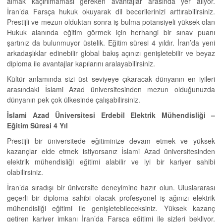
almak kaçırılmaması gereken avantajlar arasında yer alıyor.
İran’da Farsça hukuk okuyarak dil becerilerinizi arttırabilirsiniz.
Prestijli ve mezun olduktan sonra iş bulma potansiyeli yüksek olan
Hukuk alanında eğitim görmek için herhangi bir sınav puanı
şartınız da bulunmuyor üstelik. Eğitim süresi 4 yıldır. İran’da yeni
arkadaşlıklar edinebilir global bakış açınızı genişletebilir ve beyaz
diploma ile avantajlar kapılarını aralayabilirsiniz.
Kültür anlamında sizi üst seviyeye çıkaracak dünyanın en iyileri
arasındaki İslami Azad üniversitesinden mezun olduğunuzda
dünyanın pek çok ülkesinde çalışabilirsiniz.
İslami Azad Üniversitesi Erdebil Elektrik Mühendisliği –
Eğitim Süresi 4 Yıl
Prestijli bir üniversitede eğitiminize devam etmek ve yüksek
kazançlar elde etmek istiyorsanız İslami Azad üniversitesinden
elektrik mühendisliği eğitimi alabilir ve iyi bir kariyer sahibi
olabilirsiniz.
İran’da sıradışı bir üniversite deneyimine hazır olun. Uluslararası
geçerli bir diploma sahibi olacak profesyonel iş ağınızı elektrik
mühendisliği eğitimi ile genişletebileceksiniz. Yüksek kazanç
getiren kariyer imkanı İran’da Farsça eğitimi ile sizleri bekliyor.