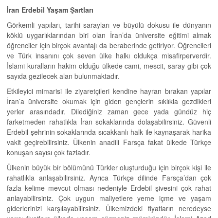
İran Erdebil Yaşam Şartları
Görkemli yapıları, tarihi sarayları ve büyülü dokusu ile dünyanın
köklü uygarlıklarından biri olan İran’da üniversite eğitimi almak
öğrenciler için birçok avantajı da beraberinde getiriyor. Öğrencileri
ve Türk insanını çok seven ülke halkı oldukça misafirperverdir.
İslami kuralların hakim olduğu ülkede cami, mescit, saray gibi çok
sayıda gezilecek alan bulunmaktadır.
Etkileyici mimarisi ile ziyaretçileri kendine hayran bırakan yapılar
İran’a üniversite okumak için giden gençlerin sıklıkla gezdikleri
yerler arasındadır. Dilediğiniz zaman gece yada gündüz hiç
farketmeden rahatlıkla İran sokaklarında dolaşabilirsiniz. Güvenli
Erdebil şehrinin sokaklarında sıcakkanlı halk ile kaynaşarak harika
vakit geçirebilirsiniz. Ülkenin anadili Farsça fakat ülkede Türkçe
konuşan sayısı çok fazladır.
Ülkenin büyük bir bölümünü Türkler oluşturduğu için birçok kişi ile
rahatlıkla anlaşabilirsiniz. Ayrıca Türkçe dilinde Farsça’dan çok
fazla kelime mevcut olması nedeniyle Erdebil şivesini çok rahat
anlayabilirsiniz. Çok uygun maliyetlere yeme içme ve yaşam
giderlerinizi karşılayabilirsiniz. Ülkemizdeki fiyatların neredeyse