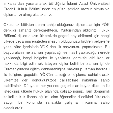
imkanlardan yararlanarak bitirdiğiniz İslami Azad Üniversitesi
Erdebil Hukuk Bölümü’nden en güzel şekilde mezun olmuş ve
diplomanızı almış olacaksınız.
Okulunuz bittikten sonra sahip olduğunuz diplomalar için YÖK
denkliği almanız gerekmektedir. Yurtdışından aldığınız Hukuk
Bölümü diplomanızın ülkemizde geçerli sayılabilmesi için hangi
ülkede veya üniversiteden mezun olduğunuzu bildiren belgelerle
yasal süre içerisinde YÖK denklik başvurusu yapmalısınız. Bu
başvuruların ne zaman yapılacağı ve nasıl yapılacağı, nerede
yapılacağı, hangi belgeler ile yapılması gerektiği gibi konular
hakkında bilgi edinmek isteyen kişiler belirli bir zaman içinde
Eurotar yurtdışı eğitim danışmanlığına başvurup uzman kadrosu
ile iletişime geçebilir. YÖK'ün tanıdığı bir diploma sahibi olarak
ülkemize geri döndüğünüzde çalışabilme imkanına sahip
olabilirsiniz. Dünyanın her yerinde geçerli olan beyaz diploma ile
istediğiniz ülkede hukuk alanında çalışabilirsiniz. Tam donanımlı
kaliteli hukuk lisans eğitimi alan öğrenciler diledikleri ülkelerde
saygın bir konumda rahatlıkla çalışma imkânına sahip
olacaklardır.