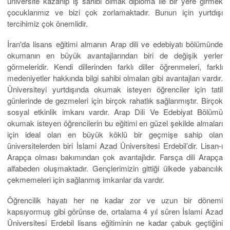
üniversite kazanıp iş sahibi olmak diploma ile bir yere girmek
çocuklarımız ve bizi çok zorlamaktadır. Bunun için yurtdışı
tercihimiz çok önemlidir.
İran'da lisans eğitimi almanın Arap dili ve edebiyatı bölümünde
okumanın en büyük avantajlarından biri de değişik yerler
görmeleridir. Kendi dillerinden farklı diller öğrenmeleri, farklı
medeniyetler hakkında bilgi sahibi olmaları gibi avantajları vardır.
Üniversiteyi yurtdışında okumak isteyen öğrenciler için tatil
günlerinde de gezmeleri için birçok rahatlık sağlanmıştır. Birçok
sosyal etkinlik imkanı vardır. Arap Dili Ve Edebiyat Bölümü
okumak isteyen öğrencilerin bu eğitimi en güzel şekilde almaları
için ideal olan en büyük köklü bir geçmişe sahip olan
üniversitelerden biri İslami Azad Üniversitesi Erdebil’dir. Lisan-ı
Arapça olması bakımından çok avantajlıdır. Farsça dili Arapça
alfabeden oluşmaktadır. Gençlerimizin gittiği ülkede yabancılık
çekmemeleri için sağlanmış imkanlar da vardır.
Öğrencilik hayatı her ne kadar zor ve uzun bir dönemi
kapsıyormuş gibi görünse de, ortalama 4 yıl süren İslami Azad
Üniversitesi Erdebil lisans eğitiminin ne kadar çabuk geçtiğini