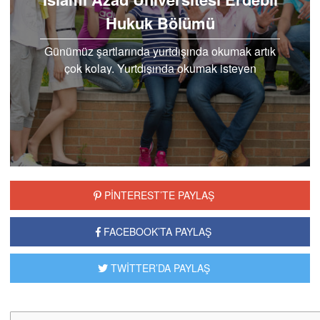
Hukuk Bölümü
Günümüz şartlarında yurtdışında okumak artık
çok kolay. Yurtdışında okumak isteyen
öğrenciler için öncelikli olan okumak istedikleri
bölümü…
PİNTEREST’TE PAYLAŞ
FACEBOOK’TA PAYLAŞ
TWİTTER’DA PAYLAŞ