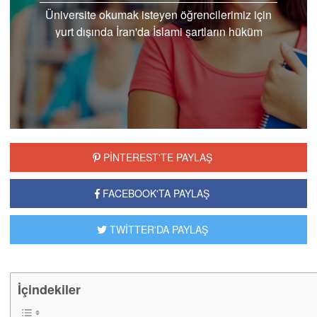
Üniversite okumak isteyen öğrencilerimiz için
yurt dışında İran'da İslami şartların hüküm
sürdüğü saygın bir üniversitede okumak artık...
PİNTEREST'TE PAYLAŞ
FACEBOOK'TA PAYLAŞ
TWİTTER'DA PAYLAŞ
İçindekiler