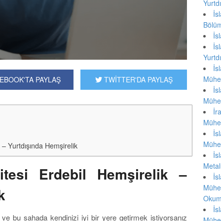
lisans...
Yurtd
İ
Bölüm
İ
İ
Yurtd
İ
Mühen
EBOOK'TA PAYLAŞ
TWİTTER'DA PAYLAŞ
İ
Mühen
İ
Mühen
İ
Mühen
k – Yurtdışında Hemşirelik
İ
Metal
itesi Erdebil Hemşirelik –
İ
Mühen
k
Okum
İ
 ve bu sahada kendinizi iyi bir yere getirmek istiyorsanız
Mühen