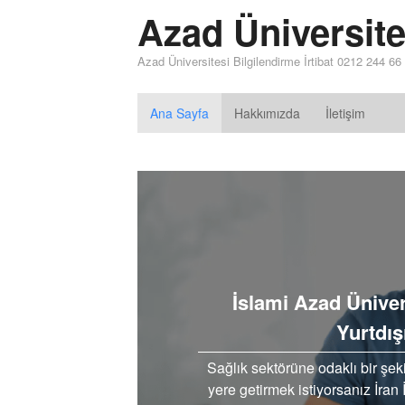
Azad Üniversite
Azad Üniversitesi Bilgilendirme İrtibat 0212 244 66
Ana Sayfa
Hakkımızda
İletişim
İslami Azad Ünive
Yurtdış
Sağlık sektörüne odaklı bir şek
yere getirmek istiyorsanız İran