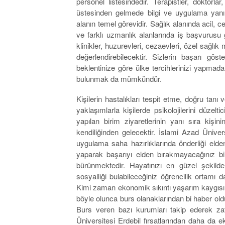
personel listesindedir. Terapistler, doktorlar
üstesinden gelmede bilgi ve uygulama yan
alanın temel görevidir. Sağlık alanında acil, c
ve farklı uzmanlık alanlarında iş başvurusu 
klinikler, huzurevleri, cezaevleri, özel sağlık
değerlendirebilecektir. Sizlerin başarı g
beklentinize göre ülke tercihlerinizi yapmad
bulunmak da mümkündür.
Kişilerin hastalıkları tespit etme, doğru ta
yaklaşımlarla kişilerde psikolojilerini düzelti
yapılan birim ziyaretlerinin yanı sıra kişi
kendiliğinden gelecektir. İslami Azad Üniv
uygulama saha hazırlıklarında önderliği elden
yaparak başarıyı elden bırakmayacağınız bi
bürünmektedir. Hayatınızı en güzel şekilde
sosyalliği bulabileceğiniz öğrencilik ortamı 
Kimi zaman ekonomik sıkıntı yaşarım kaygısı ile
böyle olunca burs olanaklarından bi haber ol
Burs veren bazı kurumları takip ederek za
Üniversitesi Erdebil fırsatlarından daha da e