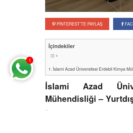
PİNTEREST’TE PAYLAŞ
FAC
İçindekiler
1
İslami Azad Üniversitesi Erdebil Kimya Mü
İslami Azad Üniv
Mühendisliği – Yurtdı
Üretim aşamalarında görev alacak personel i
İslami Azad Üniversitesi Erdebil Kimya mühe
ettikleri revanç liste başını çeken alanlar ar
daha kullanışlı olsun amacıyla eğitim alan bi