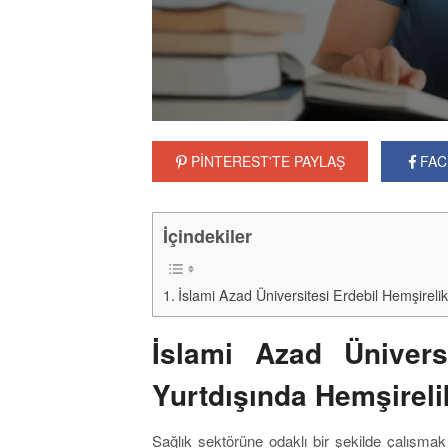
PİNTEREST'TE PAYLAŞ
FAC
İçindekiler
İslami Azad Üniversitesi Erdebil Hemşireli
İslami Azad Ünivers
Yurtdışında Hemşireli
Sağlık sektörüne odaklı bir şekilde çalışmak