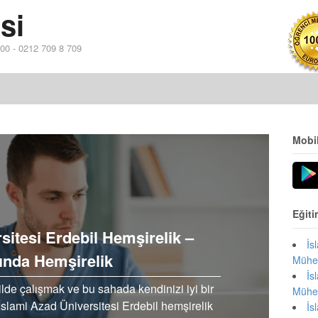
si
 00 - 0212 709 8 709
Mobi
Eğiti
rsitesi Erdebil Hemşirelik –
İ
ında Hemşirelik
Mühen
İ
ilde çalışmak ve bu sahada kendinizi iyi bir
Mühen
 İslami Azad Üniversitesi Erdebil hemşirelik
İ