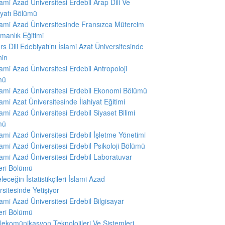
slami Azad Üniversitesi Erdebil Arap Dili Ve
yatı Bölümü
slami Azad Üniversitesinde Fransızca Mütercim
manlık Eğitimi
rs Dili Edebiyatı’nı İslami Azat Üniversitesinde
nin
slami Azad Üniversitesi Erdebil Antropoloji
mü
slami Azad Üniversitesi Erdebil Ekonomi Bölümü
slami Azat Üniversitesinde İlahiyat Eğitimi
slami Azad Üniversitesi Erdebil Siyaset Bilimi
mü
slami Azad Üniversitesi Erdebil İşletme Yönetimi
slami Azad Üniversitesi Erdebil Psikoloji Bölümü
slami Azad Üniversitesi Erdebil Laboratuvar
leri Bölümü
leceğin İstatistikçileri İslami Azad
rsitesinde Yetişiyor
slami Azad Üniversitesi Erdebil Bilgisayar
leri Bölümü
lekomünikasyon Teknolojileri Ve Sistemleri