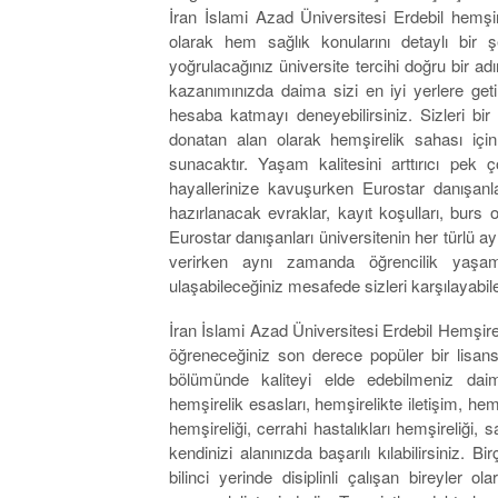
İran İslami Azad Üniversitesi Erdebil hemşir
olarak hem sağlık konularını detaylı bir 
yoğrulacağınız üniversite tercihi doğru bir adı
kazanımınızda daima sizi en iyi yerlere getir
hesaba katmayı deneyebilirsiniz. Sizleri bir 
donatan alan olarak hemşirelik sahası için
sunacaktır. Yaşam kalitesini arttırıcı pek ç
hayallerinize kavuşurken Eurostar danışanl
hazırlanacak evraklar, kayıt koşulları, burs 
Eurostar danışanları üniversitenin her türlü ay
verirken aynı zamanda öğrencilik yaşa
ulaşabileceğiniz mesafede sizleri karşılayabile
İran İslami Azad Üniversitesi Erdebil Hemşire
öğreneceğiniz son derece popüler bir lisans
bölümünde kaliteyi elde edebilmeniz daima
hemşirelik esasları, hemşirelikte iletişim, hemş
hemşireliği, cerrahi hastalıkları hemşireliği,
kendinizi alanınızda başarılı kılabilirsiniz. B
bilinci yerinde disiplinli çalışan bireyler