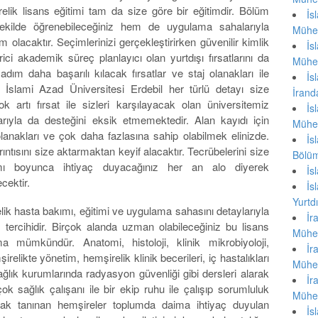
elik lisans eğitimi tam da size göre bir eğitimdir. Bölüm
İ
şekilde öğrenebileceğiniz hem de uygulama sahalarıyla
Mühen
m olacaktır. Seçimlerinizi gerçekleştirirken güvenilir kimlik
İ
ici akademik süreç planlayıcı olan yurtdışı fırsatlarını da
Mühen
adım daha başarılı kılacak fırsatlar ve staj olanakları ile
İ
 İslami Azad Üniversitesi Erdebil her türlü detayı size
İran
ok artı fırsat ile sizleri karşılayacak olan üniversitemiz
İ
arıyla da desteğini eksik etmemektedir. Alan kayıdı için
Mühen
olanakları ve çok daha fazlasına sahip olabilmek elinizde.
İ
rıntısını size aktarmaktan keyif alacaktır. Tecrübelerini size
Bölüm
mı boyunca ihtiyaç duyacağınız her an alo diyerek
İ
cektir.
İ
Yurtd
lik hasta bakımı, eğitimi ve uygulama sahasını detaylarıyla
İ
 tercihidir. Birçok alanda uzman olabileceğiniz bu lisans
Mühen
 mümkündür. Anatomi, histoloji, klinik mikrobiyoloji,
İ
irelikte yönetim, hemşirelik klinik becerileri, iç hastalıkları
Mühen
 sağlık kurumlarında radyasyon güvenliği gibi dersleri alarak
İ
irçok sağlık çalışanı ile bir ekip ruhu ile çalışıp sorumluluk
Mühen
 olarak tanınan hemşireler toplumda daima ihtiyaç duyulan
İ