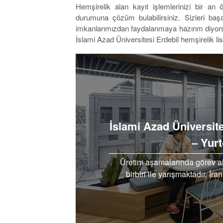
Hemşirelik alan kayıt işlemlerinizi bir an 
durumuna çözüm bulabilirsiniz. Sizleri baş
imkanlarımızdan faydalanmaya hazırım diyorsa
İslami Azad Üniversitesi Erdebil hemşirelik li
İslami Azad Üniversi
– Yur
Üretim aşamalarında görev al
birbiri ile yarışmaktadır. İ
m