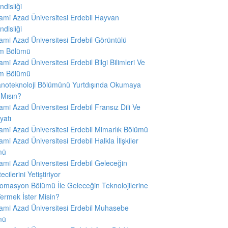
disliği
slami Azad Üniversitesi Erdebil Hayvan
disliği
slami Azad Üniversitesi Erdebil Görüntülü
işim Bölümü
slami Azad Üniversitesi Erdebil Bilgi Bilimleri Ve
ım Bölümü
noteknoloji Bölümünü Yurtdışında Okumaya
 Mısın?
slami Azad Üniversitesi Erdebil Fransız Dili Ve
yatı
slami Azad Üniversitesi Erdebil Mimarlık Bölümü
slami Azad Üniversitesi Erdebil Halkla İlişkiler
mü
slami Azad Üniversitesi Erdebil Geleceğin
cilerini Yetiştiriyor
omasyon Bölümü İle Geleceğin Teknolojilerine
ermek İster Misin?
slami Azad Üniversitesi Erdebil Muhasebe
mü