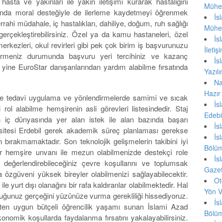
, hasta ve yakınları ile yakın iletişimi kurarak hastalığını
Mühen
ında moral desteğiyle de ilerleme kaydetmeyi öğrenmek
İ
errahi müdahale, iç hastalıkları, dahiliye, doğum, ruh sağlığı
Mühen
gerçekleştirebilirsiniz. Özel ya da kamu hastaneleri, özel
İ
 merkezleri, okul revirleri gibi pek çok birim iş başvurunuzu
İlet
östermeniz durumunda başvuru yeri tercihiniz ve kazanç
İ
a yine EuroStar danışanlarından yardım alabilme fırsatında
Yazıl
Na
Hazır
nı ve tedavi uygulama ve yönlendirmelerde samimi ve sıcak
İ
ci rol alabilme hemşirenin asli görevleri listesindedir. Staj
Edebi
nin iç dünyasında yer alan istek ile alan bazında başarı
İ
ersitesi Erdebil gerek akademik süreç planlaması gerekse
İ
 bırakmamaktadır. Son teknolojik gelişmelerin takibini iyi
Bölü
r hemşire unvanı ile mezun olabilmenizde destekçi role
İ
 değerlendirebileceğiniz çevre koşullarını ve toplumsak
Gazete
da özgüveni yüksek bireyler olabilmenizi sağlayabilecektir.
Ot
 yurt dışı olanağını bir rafa kaldıranlar olabilmektedir. Hal
Yön V
duğunuz gerçeğini yüzünüze vurma gerekliliği hissediyoruz.
İ
ten uygun bütçeli öğrencilik yaşamı sunan İslami Azad
Bölü
konomik koşullarda faydalanma fırsatını yakalayabilirsiniz.