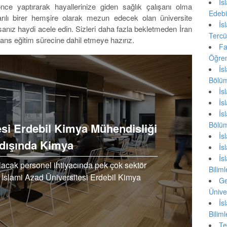
İ
önce yaptırarak hayallerinize giden sağlık çalışanı olma
Edebi
arılı birer hemşire olarak mezun edecek olan üniversite
İ
nız haydi acele edin. Sizleri daha fazla bekletmeden İran
Tercü
sans eğitim sürecine dahil etmeye hazırız.
Fa
Öğre
İ
Bölü
İ
İ
İ
Bölü
tesi Erdebil Kimya Mühendisliği
İ
tdışında Kimya
İ
İ
acak personel ihtiyacında pek çok sektör
Bilim
ran İslami Azad Üniversitesi Erdebil Kimya
Ge
ühendisliği…
Ünive
İ
Bilim
Te