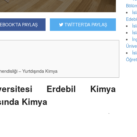
Bölüm
İ
Edebi
EBOOK’TA PAYLAŞ
TWİTTER’DA PAYLAŞ
İ
İ
İ
Ünive
İ
Öğret
hendisliği – Yurtdışında Kimya
ersitesi Erdebil Kimya
şında Kimya
htiyacında pek çok sektör birbiri ile yarışmaktadır. İran
ndisliği de bu yarışa giren adı bilinen, gençlerin tercih
asında kendini göstermektedir. Üretime katılacak materyaller
r bölüm niteliğini korumaktadır bu bölüm. Birçok iş sahası