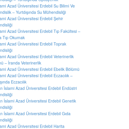
slami Azad Üniversitesi Erdebil Su Bilimi Ve
dislik – Yurtdışında Su Mühendisliği
slami Azad Üniversitesi Erdebil Şehir
disliği
slami Azad Üniversitesi Erdebil Tıp Fakültesi –
da Tıp Okumak
slami Azad Üniversitesi Erdebil Toprak
disliği
slami Azad Üniversitesi Erdebil Veterinerlik
ü – İranda Veterinerlik
slami Azad Üniversitesi Erdebil Ebelik Bölümü
slami Azad Üniversitesi Erdebil Eczacılık –
ışında Eczacılık
ran İslami Azad Üniversitesi Erdebil Endüstri
disliği
ran İslami Azad Üniversitesi Erdebil Genetik
disliği
ran İslami Azad Üniversitesi Erdebil Gıda
disliği
slami Azad Üniversitesi Erdebil Harita