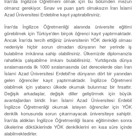
İran'da İngilizce Öğretmeni olmak için bu bölümden mezun
olmanız gerekiyor. Sınav ve puan şartı olmaksızın İran İslami
Azad Üniversitesi Erdebilne kayıt yaptırabilirsiniz.
İran'da İngilizce Öğretmenliği alanında üniversite eğitimi
görebilmek için Türkiye'den birçok öğrenci kayıt yaptırmaktadır.
Ancak İran'da tercih ettiğiniz üniversitenin YÖK denkliği olması
nedeniyle hiçbir sorun olmadan dünyanın her yerinde iş
bulabilme imkânına sahip olabilirsiniz. Ülkemizde diplomanızla
rahatlıkla çalışabilme imkanı bulabilirsiniz. Yurtdışında dünya
sıralamasında ilk 1000 sıralamasında üst derecelerde olan İran
İslami Azad Üniversitesi Erdebil'ne dünyanın dört bir yanından
gelen öğrenciler kayıt yaptırmaktadır. İngilizce Öğretmeni
olabilmek için yabancı ülkede okumak bulunmaz bir fırsattır.
Değişik arkadaşlar, değişik diller geliştirmek için büyük
avantajlardan biridir. İran İslami Azad Üniversitesi Erdebil
İngilizce Öğretmenliği okumak isteyen öğrenciler için YÖK
denklik konusunda sorun çıkarmayacak üniversiteye sahiptir.
İran'da aldıkları İngilizce Öğretmenliği lisans eğitiminden sonra
ülkelerine döktüklerinde YÖK denkliklerini en kısa süre içinde
alabilmektedirler.