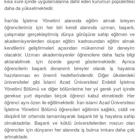
kısa süre içinde uygulamalarına dahil eden kurumun popüleritesi
daha da yükselmektedir.
İran'da İşletme Yönetimi alanında eğitim almak isteyen
öğrencilerimiz için her biri kendi alanında uzman, başarılı,
çalışmalar gerçekleştirmiş dünya görüşüne sahip eğitmen ve
akademisyenlerden oluşan eğitim kadrosundan eğitim almak
kendilerini geliştirmeleri açısından mükemmel bir deneyim
olacaktır. Uzman akademisyenler öğrencilere daha fazla bilgi
aktarabilmek için özenle gayret göstermektedir. Ayrıca
öğrencilerin başarılı donanımlı bireyler olarak iş hayatına
hazırlanması en önemli hedeflerindendir. Diğer ülkelerdeki
üniversiteler gibi İslami Azad Üniversitesi Erdebil İşletme
Yönetimi Bölümü ve diğer bölümlerine her yıl gerek yurt içinde
gerekse yurt dışından birçok öğrenci kabul etmektedir. Her
öğrenci aynı özen ile eğitilmektedir. İran islami Azad Üniversitesi
İşletme Yönetimi Bölümü öğrencileri eğitimini sağlıklı, ciddi ve
disiplinli bir ortamda tamamlayarak başarılı bir iş hayatına sahip
olmaktadırlar. Başarılı ve köklü üniversitelerden mezun olan
öğrenciler için dünyanın her alanında iş bulma imkanı daha çok
artmaktadır.