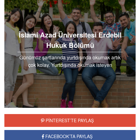
İslami Azad Üniversitesi Erdebil
Hukuk Bölümü
Günümüz şartlarında yurtdışında okumak artık
çok kolay. Yurtdışında okumak isteyen
öğrenciler için öncelikli olan okumak istedikleri
bölümü…
PİNTEREST’TE PAYLAŞ
FACEBOOK’TA PAYLAŞ