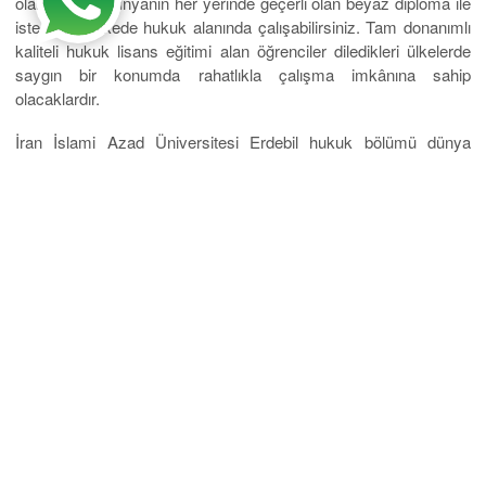
olabilirsiniz. Dünyanın her yerinde geçerli olan beyaz diploma ile
istediğiniz ülkede hukuk alanında çalışabilirsiniz. Tam donanımlı
kaliteli hukuk lisans eğitimi alan öğrenciler diledikleri ülkelerde
saygın bir konumda rahatlıkla çalışma imkânına sahip
olacaklardır.
İran İslami Azad Üniversitesi Erdebil hukuk bölümü dünya
genelinde çok iyi yere gelmiş kişileri mezun eden köklü bir
kuruluştur.
Mobil Uygulama
Eğitim