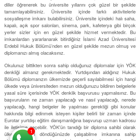
diller öğrenerek bu üniversite yıllarını çok güzel bir şekilde
tamamlayabilirsiniz. Üniversite içinde farklı aktivitelerle
sosyalleşme imkanı bulabilirsiniz. Üniversite içindeki halı saha,
kapalı, açık spor salonları, sinema, park, kafeterya gibi birçok
yerler sizler için en güzel şekilde hizmet vermektedir. Bu
imkanlardan yararlanarak bitirdiğiniz İslami Azad Üniversitesi
Erdebil Hukuk Bölümü’nden en güzel şekilde mezun olmuş ve
diplomanızı almış olacaksınız.
Okulunuz bittikten sonra sahip olduğunuz diplomalar için YÖK
denkliği almanız gerekmektedir. Yurtdışından aldığınız Hukuk
Bölümü diplomanızın ülkemizde geçerli sayılabilmesi için hangi
ülkede veya üniversiteden mezun olduğunuzu bildiren belgelerle
yasal süre içerisinde YÖK denklik başvurusu yapmalısınız. Bu
başvuruların ne zaman yapılacağı ve nasıl yapılacağı, nerede
yapılacağı, hangi belgeler ile yapılması gerektiği gibi konular
hakkında bilgi edinmek isteyen kişiler belirli bir zaman içinde
Eurotar yurtdışı eğitim danışmanlığına başvurup uzman kadrosu
ile iletişime geçebilir. YÖK'ün tanıdığı bir diploma sahibi olarak
1
ülkemize geri döndüğünüzde çalışabilme imkanına sahip