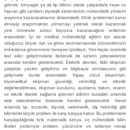
gelmek, kimyager ya da tıp bilimci olarak çalışanlarla insan ve
hayvan gibi canlıların biyolojik sistemlerinin mühendislik yönlerini
araştırma kazanacaklarınız listesindedir. Klinik problemleri sorun
etmeyip araştırmaktan yılmamayı yetenek olarak kazanmak
yine üniversite süreci boyunca kazanacağınız erdemler
arasındadır. İyi bir medikal mühendisliği eğitimi için alacak
olduğunuz birçok risk ve görev tanımlamasında üniversitemizin
imkânlarına güvenmeniz tavsiyesi içindeyiz. Yeni ilaçlar üzerinde
test edici geliştirmelerle ilerlemek de sizlerin yetenekleriniz
arasında kendini gösterecektir. Elektrik devresi, tıbbi ekipman
çalıştıran yazılım geliştirme ve bilgisayar simülasyonu gibi
gelişmeler bunlar arasındadır. Yapay vücut tasarımları,
biyomedikal ekipman güvenliği, verimliliği ve etkinlik
değerlendirilmesi, ekipman kurulumu, ayarlama, bakım, onarım
ve teknik destek sağlama işlemleri edinimi buradaki ortamda
elde edecekleriniz listesinde kendini gösterecektir. Genel
anlamda tıp, eczacılık, biyoloji, veterinerlik, diş hekimliği gibi
bilimlerde birçok problem ile karşı karşıya kalınır. Bu problemlerle
karşılaşıldığında fizik matematik kimya, ve mühendislik bilim
ilkeleri yardımıyla problem çözümüne ve tedaviye cevap