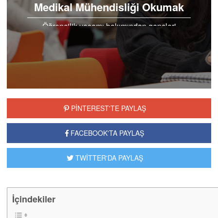
Medikal Mühendisliği Okumak
Öğrencilik yaşamı bakımından gençleri
cezbeden hem sosyal hem de akademik
yönden başarı elde edebileceğiniz iyi bir lisans
eğitimi alabileceğiniz üniversite...
PİNTEREST'TE PAYLAŞ
FACEBOOK'TA PAYLAŞ
TWİTTER'DA PAYLAŞ
İçindekiler