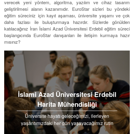
verecek yeni yöntem, algoritma, yazılım ve cihaz tasarım
geliştirilmesi alanın kazanımıdır. EuroStar sizleri bu yöndeki
eğitim süreciniz için kayıt aşaması, üniversite yaşamı ve çok
daha fazlası ile buluşturmaya hazırdır. Sizlerde gönülden
katılacağınız İran İslami Azad Üniversitesi Erdebil eğitim süreci
başlangıcında EuroStar danışanları ile iletişim kurmaya hazır
mısınız?
İslami Azad Üniversitesi Erdebil
Harita Mühendisliği
Üniversite hayatı geleceğimizi, ilerleyen
yaşantımızdaki her gün yaşayacağımız rutin
işleri, kazanacağınız maaşı, sevdiğimiz işi