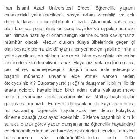
İran İslami Azad Üniversitesi Erdebil öğrencilik yaşamı
esnasındaki yakalanabilecek sosyal ortam zenginliği ve çok
daha fazlasına sahip olabilmek elinizde. Akademik sahasında
alan bazında yetiştirilmiş en genç beyinler ve uygulamada sizi
her ihtimale hazırlayıcı ortam zenginliklerine burada kavuşmanız
mümkün olacak. Mezun olurken dünya ülkelerinde geçerliliği
olan beyaz diploma alıp dünyanın her yerinde çalışabilme imkanı
yakalayabilmek de sizlerin kaçırmak istemeyeceğiniz olanaklar
zincirinde sizleri karşılıyor olacak. Hayatınızı şekillendirirken asla
pes etmek istemeyeceğiniz dolgun maaş elde edeceğiniz
başarılı mühendis unvanını elde etmek varken neden
öteleyesiniz ki? Eurostar yurtdışı eğitim danışmanlık birimi ile bir
araya gelerek hayallerinize birer adım daha yaklaşabilmeye
hazırım diyorsanız acele davranmalısınız. Müthiş başlangıçlar
gerçekleştirmenizde EuroStar danışanlarınızla kayı aşamasına
hız kazandırıp öğrencilik hayatınızdaki her detayı kolaylıkla
dinleme olanağı yakalayabileceksiniz. Sizlerde başarılı bir kimlik
sunucu olarak görev yapan danışanlarınız öğrencilik hayatındaki
en ekonomik ortamları ve harç ödeneklerindeki ucuzluk ile sizleri
buluştururken yüz güldürücülüklerinden asla ödün