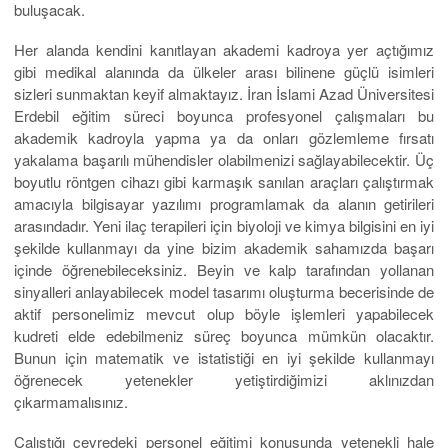
buluşacak.
Her alanda kendini kanıtlayan akademi kadroya yer açtığımız
gibi medikal alanında da ülkeler arası bilinene güçlü isimleri
sizleri sunmaktan keyif almaktayız. İran İslami Azad Üniversitesi
Erdebil eğitim süreci boyunca profesyonel çalışmaları bu
akademik kadroyla yapma ya da onları gözlemleme fırsatı
yakalama başarılı mühendisler olabilmenizi sağlayabilecektir. Üç
boyutlu röntgen cihazı gibi karmaşık sanılan araçları çalıştırmak
amacıyla bilgisayar yazılımı programlamak da alanın getirileri
arasındadır. Yeni ilaç terapileri için biyoloji ve kimya bilgisini en iyi
şekilde kullanmayı da yine bizim akademik sahamızda başarı
içinde öğrenebileceksiniz. Beyin ve kalp tarafından yollanan
sinyalleri anlayabilecek model tasarımı oluşturma becerisinde de
aktif personelimiz mevcut olup böyle işlemleri yapabilecek
kudreti elde edebilmeniz süreç boyunca mümkün olacaktır.
Bunun için matematik ve istatistiği en iyi şekilde kullanmayı
öğrenecek yetenekler yetiştirdiğimizi aklınızdan
çıkarmamalısınız.
Çalıştığı çevredeki personel eğitimi konusunda yetenekli hale