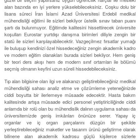
alan bazında en iyi yerlere yükselebileceksiniz. Coşku dolu bir
lisans süreci İran İslami Azad Üniversitesi Erdebil medikal
mühendisliği eğitimi ile sizleri bekliyor üstelik sınav taban puanı
şartı da bulunmuyor. Eğitimde kalitesini hissettirecek üniversite
koşulları Eurostar yurtdışı danışma birimleri diliyle zengin bir
statü ile sizleri karşılayabilecektir. Vazgeçilmez fırsatlar yumağı
ile buluşup kendinizi özel hissedeceğiniz zengin akademik kadro
ve modern eğitim olanakları burada sizleri bekliyor. Hem geniş
bir teori ders akışı hem de modern sınıf ortamları ile bölümü
seçmiş olmanın keyfini uzun süreli hissedebileceksiniz.
Tıp alan bilgisine olan ilgi ve alakanızı geliştirebileceğiniz medikal
mühendisliği sahası analiz etme ve çözümleme yeteneğinizde
ciddi boyutta bir ilerlemeye müsaade edecektir. Hasta bakım
kalitesinde artışa müsaade edici personel yetiştiriciliğinde ciddi
anlamda bir rolü olan bu mühendislik dalının uygulama sahası da
üniversitemizde geniş imkânları önünüze serer. Yapay iç
organlar ve iç organ parçalarını düzgün bir şekilde
yerleştirebileceğiniz maketler ve tasarım ürünü geliştirme olarak
bilinene alan akademik kadrosu güçlü kişilerce sizlerle