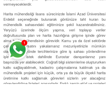
vermeyeceklerdir.
Harita mühendisliği lisans sürecinizde İslami Azad Üniversitesi
Erdebil seçeneğinde bulunarak gönlünüze taht kuran bu
mühendislik sahasındaki eğitiminize şekil kazandırabilirsiniz.
Yeryüzü üzerinde ölçüm yapma, veri toplayıp veriler
doğrultusunda plan ve harita hazırlığına girişme işinde görev
alma harita mühendisinin görevidir. Kamu ya da özel sektörde
1
çalışabilme fırsatını yakalamanız mezuniyetinizle mümkün
olacaktır. Bu yönde tercihlerinize göre iş sahası yönlendirme
işlemlerinde istek dahilinde Eurostar danışanlarınız yanı
başınızda yer alabilecektir. Coğrafi bilgi sistemlerine oluştururken
katkı sağlayabilmek, kadastro çalışmalarına katılmak ya da
mühendislik projeleri için küçük, orta ya da büyük ölçekli harita
üretimine katkı sağlamak görevleri sizlerin yer alacağınız
görevlendirilme listeleri arasındadır. Farklı zemin etüd ve projeleri
de zevk alacağınız projelere zincirleri listesindedir. Bunlar
arasında köprü, baraj ve otoyol projeleri yer almaktadır. Kentsel
ya da kırsal projelerde yer alabilme fırsatı yakalamak ya da web
ortamı, mobil cihazların yer aldığı ortamlara uygun projelerde