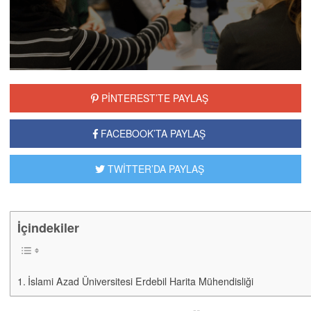
yapma özgürlüğünü…
PİNTEREST’TE PAYLAŞ
FACEBOOK’TA PAYLAŞ
TWİTTER’DA PAYLAŞ
İçindekiler
İslami Azad Üniversitesi Erdebil Harita Mühendisliği