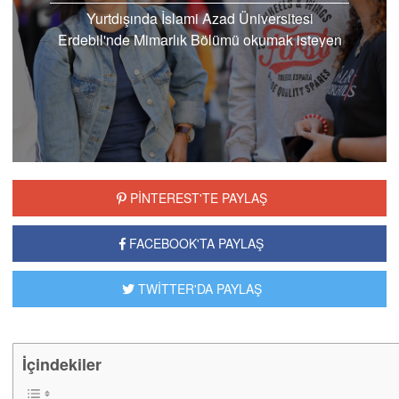
Yurtdışında İslami Azad Üniversitesi
Erdebil'nde Mimarlık Bölümü okumak isteyen
kişilerin öncelikle iyi bir üniversite araştırıp
tercih etmesi gerekmektedir.Bu alanda İran
İslami Azad...
PİNTEREST'TE PAYLAŞ
FACEBOOK'TA PAYLAŞ
TWİTTER'DA PAYLAŞ
İçindekiler