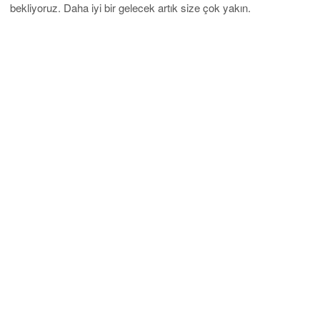
bekliyoruz. Daha iyi bir gelecek artık size çok yakın.
Mobil Uygulama
Eğitim
İslami Azad Üniversitesi Erdebil Bilgisayar Mühendisliği –
Yurtdışında Bilgisayar Mühendisliği
İslami Azad Üniversitesi Erdebil Çevre Mühendisliği
İslami Azad Üniversitesi Erdebil Diş Hekimliği – Yurtdışında Diş
Hekimliği Okumak
İslami Azad Üniversitesi Erdebil Ameliyathane Bölümü –