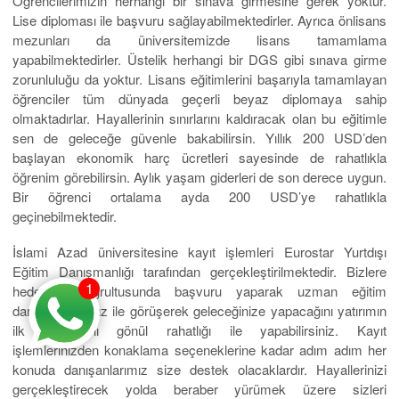
Öğrencilerimizin herhangi bir sınava girmesine gerek yoktur.
Lise diploması ile başvuru sağlayabilmektedirler. Ayrıca önlisans
mezunları da üniversitemizde lisans tamamlama
yapabilmektedirler. Üstelik herhangi bir DGS gibi sınava girme
zorunluluğu da yoktur. Lisans eğitimlerini başarıyla tamamlayan
öğrenciler tüm dünyada geçerli beyaz diplomaya sahip
olmaktadırlar. Hayallerinin sınırlarını kaldıracak olan bu eğitimle
sen de geleceğe güvenle bakabilirsin. Yıllık 200 USD’den
başlayan ekonomik harç ücretleri sayesinde de rahatlıkla
öğrenim görebilirsin. Aylık yaşam giderleri de son derece uygun.
Bir öğrenci ortalama ayda 200 USD’ye rahatlıkla
geçinebilmektedir.
İslami Azad üniversitesine kayıt işlemleri Eurostar Yurtdışı
Eğitim Danışmanlığı tarafından gerçekleştirilmektedir. Bizlere
1
hedefiniz doğrultusunda başvuru yaparak uzman eğitim
danışmanlarımız ile görüşerek geleceğinize yapacağını yatırımın
ilk adımlarını gönül rahatlığı ile yapabilirsiniz. Kayıt
işlemlerinizden konaklama seçeneklerine kadar adım adım her
konuda danışanlarımız size destek olacaklardır. Hayallerinizi
gerçekleştirecek yolda beraber yürümek üzere sizleri