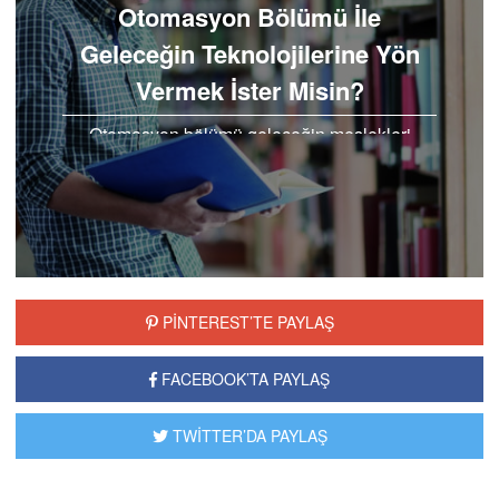
Otomasyon Bölümü İle
Geleceğin Teknolojilerine Yön
Vermek İster Misin?
Otomasyon bölümü geleceğin meslekleri
arasında gösterilmektedir. Hem ülkemizde hem
de dünyada otomasyon bölümü mezunları
rahatlıkla iş bulabilmektedir.Kariyer hedefine
yurtdışında ulaşmak isteyen…
PİNTEREST’TE PAYLAŞ
FACEBOOK’TA PAYLAŞ
TWİTTER’DA PAYLAŞ