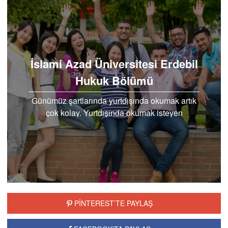
İslami Azad Üniversitesi Erdebil
Hukuk Bölümü
Günümüz şartlarında yurtdışında okumak artık
çok kolay. Yurtdışında okumak isteyen
öğrenciler için öncelikli olan okumak istedikleri
bölümü…
PİNTEREST’TE PAYLAŞ