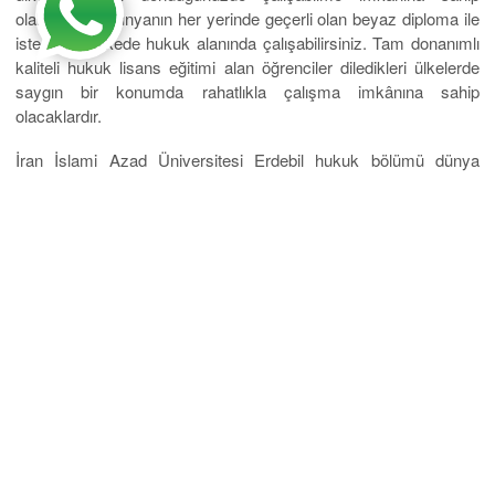
olabilirsiniz. Dünyanın her yerinde geçerli olan beyaz diploma ile
istediğiniz ülkede hukuk alanında çalışabilirsiniz. Tam donanımlı
kaliteli hukuk lisans eğitimi alan öğrenciler diledikleri ülkelerde
saygın bir konumda rahatlıkla çalışma imkânına sahip
olacaklardır.
İran İslami Azad Üniversitesi Erdebil hukuk bölümü dünya
genelinde çok iyi yere gelmiş kişileri mezun eden köklü bir
kuruluştur.
Mobil Uygulama