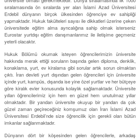
üniversite olması gerekmektedir. Dünya sıralamasında ilk 1000
sıralamasında ön sıralarda yer alan İslami Azad Üniversitesi
Erdebil dünyanın birçok ülkesinden öğrenciye ev sahipliği
yapmaktadır. Hukuk fakülteleri sayısı ile dikkatleri üzerine çeken
üniversitede eğitim alma ayrıcalığına sahip olmak isterseniz
Eurostar yurtdışı eğitim danışmanlarımız ile iletişime geçmeniz
yeterli olacaktır.
Hukuk Bölümü okumak isteyen öğrencilerimizin üniversite
hakkında merak ettiği soruların başında gelen diploma, denklik,
konaklama, yurt, ev kiralama gibi sorular artık sorun olmaktan
çıktı. İran devleti yurt dışından gelen öğrencileri için üniversite
içinde yurt, kampüs, dışarıda ise yine özel yurtlar ve her bütçeye
göre kiralık evler konusunda kolaylık sağlamaktadır. Üniversite
yılları öğrencilerimiz için hem en güzel hem unutulmaz yıllar
olmaktadır. Bir yandan üniversite okuyup bir yandan da çok
güzel zaman geçireceğiniz komşumuz olan İran İslami Azad
Üniversitesi Erdebil’nde size öğrencilik için gerekli olan bütün
imkanlar sağlanmaktadır.
Dünyanın dört bir köşesinden gelen öğrencilerle, arkadaş