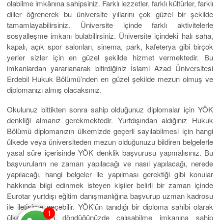
olabilme imkânına sahipsiniz. Farklı lezzetler, farklı kültürler, farklı
diller öğrenerek bu üniversite yıllarını çok güzel bir şekilde
tamamlayabilirsiniz. Üniversite içinde farklı aktivitelerle
sosyalleşme imkanı bulabilirsiniz. Üniversite içindeki halı saha,
kapalı, açık spor salonları, sinema, park, kafeterya gibi birçok
yerler sizler için en güzel şekilde hizmet vermektedir. Bu
imkanlardan yararlanarak bitirdiğiniz İslami Azad Üniversitesi
Erdebil Hukuk Bölümü’nden en güzel şekilde mezun olmuş ve
diplomanızı almış olacaksınız.
Okulunuz bittikten sonra sahip olduğunuz diplomalar için YÖK
denkliği almanız gerekmektedir. Yurtdışından aldığınız Hukuk
Bölümü diplomanızın ülkemizde geçerli sayılabilmesi için hangi
ülkede veya üniversiteden mezun olduğunuzu bildiren belgelerle
yasal süre içerisinde YÖK denklik başvurusu yapmalısınız. Bu
başvuruların ne zaman yapılacağı ve nasıl yapılacağı, nerede
yapılacağı, hangi belgeler ile yapılması gerektiği gibi konular
hakkında bilgi edinmek isteyen kişiler belirli bir zaman içinde
Eurotar yurtdışı eğitim danışmanlığına başvurup uzman kadrosu
ile iletişime geçebilir. YÖK'ün tanıdığı bir diploma sahibi olarak
1
ülkemize geri döndüğünüzde çalışabilme imkanına sahip