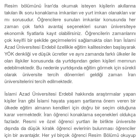
Resim bölümünü İran'da okumak isteyen kişilerin akıllarına
takılan ilk soru konaklama imkanları ve yurt imkan olanakları var
mı sorusudur. Öğrencilere sunulan imkanlar konusunda her
zaman çok farklı avantaj seçenekleri sunan üniversiteye
ekonomik fiyatlarla kayıt olabilirsiniz. Öğrencilerin zamanlarını
çok keyifli bir şekilde geçirmelerini sağlamakta olan İran İslami
Azad Üniversitesi Erdebil özellikle eğitim kalitesinden başlayarak
YÖK denkliği ve düşük ücretler ve aynı zamanda farklı ülkeler ile
olan ilişkiler konusunda da yurtdışından gelen kişileri memnun
edebilmektedir. Bu nedenle yurtdışında eğitim görmek için sürekli
olarak üniversite tercih dönemleri geldiği zaman İran
üniversitelerini tercih edilmektedir.
İslami Azad Üniversitesi Erdebil hakkında araştırmalar yapan
kişiler İran gibi İslami hayata yaşam şartlarına önem veren bir
ülkede eğitim almanın kendileri için doğru bir seçim olduğuna
karar vermektedir. İran öğrenci konaklama seçenekleri oldukça
fazladır. Resmi ve özel öğrenci yurtları ile birlikte üniversite
dışında da düşük kiralık öğrenci evlerinin bulunması öğrenciler
için bir avantajdır. Her yıl birçok öğrenci Resim Bölümü okuyup