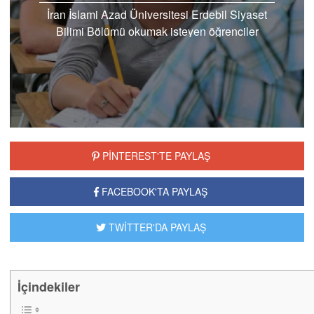
İran İslami Azad Üniversitesi Erdebil Siyaset
Bilimi Bölümü okumak isteyen öğrenciler
herhangi bir sınava ve herhangi bir puana
ihtiyaç olmadan kayıtlarını...
PİNTEREST'TE PAYLAŞ
FACEBOOK'TA PAYLAŞ
TWİTTER'DA PAYLAŞ
İçindekiler