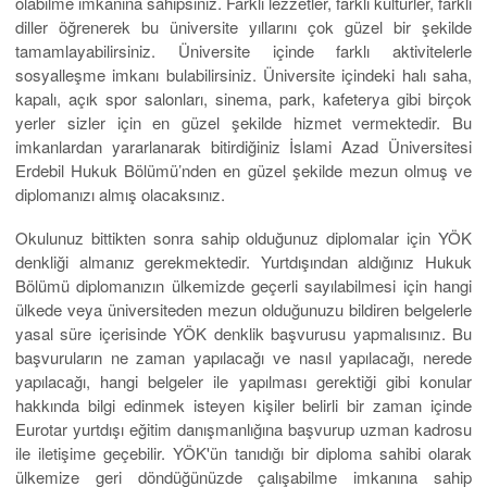
olabilme imkânına sahipsiniz. Farklı lezzetler, farklı kültürler, farklı
diller öğrenerek bu üniversite yıllarını çok güzel bir şekilde
tamamlayabilirsiniz. Üniversite içinde farklı aktivitelerle
sosyalleşme imkanı bulabilirsiniz. Üniversite içindeki halı saha,
kapalı, açık spor salonları, sinema, park, kafeterya gibi birçok
yerler sizler için en güzel şekilde hizmet vermektedir. Bu
imkanlardan yararlanarak bitirdiğiniz İslami Azad Üniversitesi
Erdebil Hukuk Bölümü’nden en güzel şekilde mezun olmuş ve
diplomanızı almış olacaksınız.
Okulunuz bittikten sonra sahip olduğunuz diplomalar için YÖK
denkliği almanız gerekmektedir. Yurtdışından aldığınız Hukuk
Bölümü diplomanızın ülkemizde geçerli sayılabilmesi için hangi
ülkede veya üniversiteden mezun olduğunuzu bildiren belgelerle
yasal süre içerisinde YÖK denklik başvurusu yapmalısınız. Bu
başvuruların ne zaman yapılacağı ve nasıl yapılacağı, nerede
yapılacağı, hangi belgeler ile yapılması gerektiği gibi konular
hakkında bilgi edinmek isteyen kişiler belirli bir zaman içinde
Eurotar yurtdışı eğitim danışmanlığına başvurup uzman kadrosu
ile iletişime geçebilir. YÖK'ün tanıdığı bir diploma sahibi olarak
ülkemize geri döndüğünüzde çalışabilme imkanına sahip