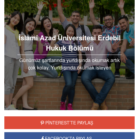
İslami Azad Üniversitesi Erdebil
Hukuk Bölümü
Günümüz şartlarında yurtdışında okumak artık
çok kolay. Yurtdışında okumak isteyen
öğrenciler için öncelikli olan okumak istedikleri
bölümü…
PİNTEREST’TE PAYLAŞ
FACEBOOK’TA PAYLAŞ