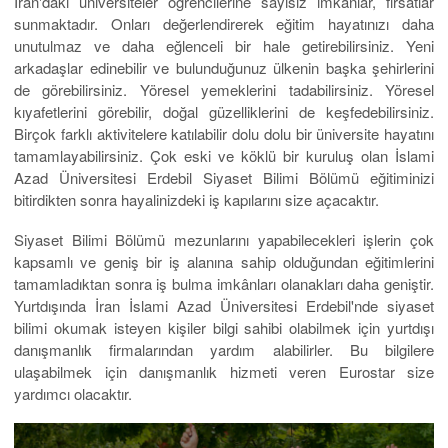
İran'daki üniversiteler öğrencilerine sayısız imkânlar, fırsatlar
sunmaktadır. Onları değerlendirerek eğitim hayatınızı daha
unutulmaz ve daha eğlenceli bir hale getirebilirsiniz. Yeni
arkadaşlar edinebilir ve bulunduğunuz ülkenin başka şehirlerini
de görebilirsiniz. Yöresel yemeklerini tadabilirsiniz. Yöresel
kıyafetlerini görebilir, doğal güzelliklerini de keşfedebilirsiniz.
Birçok farklı aktivitelere katılabilir dolu dolu bir üniversite hayatını
tamamlayabilirsiniz. Çok eski ve köklü bir kuruluş olan İslami
Azad Üniversitesi Erdebil Siyaset Bilimi Bölümü eğitiminizi
bitirdikten sonra hayalinizdeki iş kapılarını size açacaktır.
Siyaset Bilimi Bölümü mezunlarını yapabilecekleri işlerin çok
kapsamlı ve geniş bir iş alanına sahip olduğundan eğitimlerini
tamamladıktan sonra iş bulma imkânları olanakları daha geniştir.
Yurtdışında İran İslami Azad Üniversitesi Erdebil'nde siyaset
bilimi okumak isteyen kişiler bilgi sahibi olabilmek için yurtdışı
danışmanlık firmalarından yardım alabilirler. Bu bilgilere
ulaşabilmek için danışmanlık hizmeti veren Eurostar size
yardımcı olacaktır.