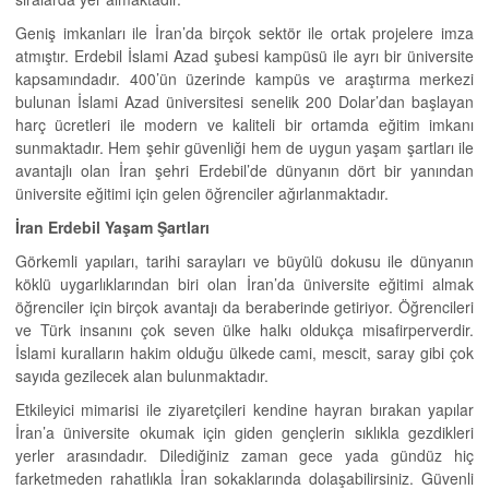
Geniş imkanları ile İran’da birçok sektör ile ortak projelere imza
atmıştır. Erdebil İslami Azad şubesi kampüsü ile ayrı bir üniversite
kapsamındadır. 400’ün üzerinde kampüs ve araştırma merkezi
bulunan İslami Azad üniversitesi senelik 200 Dolar’dan başlayan
harç ücretleri ile modern ve kaliteli bir ortamda eğitim imkanı
sunmaktadır. Hem şehir güvenliği hem de uygun yaşam şartları ile
avantajlı olan İran şehri Erdebil’de dünyanın dört bir yanından
üniversite eğitimi için gelen öğrenciler ağırlanmaktadır.
İran Erdebil Yaşam Şartları
Görkemli yapıları, tarihi sarayları ve büyülü dokusu ile dünyanın
köklü uygarlıklarından biri olan İran’da üniversite eğitimi almak
öğrenciler için birçok avantajı da beraberinde getiriyor. Öğrencileri
ve Türk insanını çok seven ülke halkı oldukça misafirperverdir.
İslami kuralların hakim olduğu ülkede cami, mescit, saray gibi çok
sayıda gezilecek alan bulunmaktadır.
Etkileyici mimarisi ile ziyaretçileri kendine hayran bırakan yapılar
İran’a üniversite okumak için giden gençlerin sıklıkla gezdikleri
yerler arasındadır. Dilediğiniz zaman gece yada gündüz hiç
farketmeden rahatlıkla İran sokaklarında dolaşabilirsiniz. Güvenli