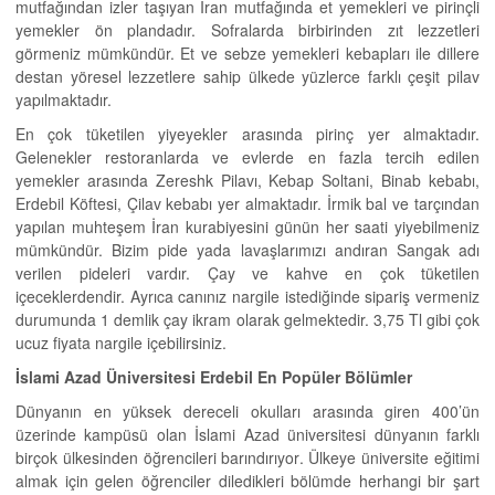
mutfağından izler taşıyan İran mutfağında et yemekleri ve pirinçli
yemekler ön plandadır. Sofralarda birbirinden zıt lezzetleri
görmeniz mümkündür. Et ve sebze yemekleri kebapları ile dillere
destan yöresel lezzetlere sahip ülkede yüzlerce farklı çeşit pilav
yapılmaktadır.
En çok tüketilen yiyeyekler arasında pirinç yer almaktadır.
Gelenekler restoranlarda ve evlerde en fazla tercih edilen
yemekler arasında Zereshk Pilavı, Kebap Soltani, Binab kebabı,
Erdebil Köftesi, Çilav kebabı yer almaktadır. İrmik bal ve tarçından
yapılan muhteşem İran kurabiyesini günün her saati yiyebilmeniz
mümkündür. Bizim pide yada lavaşlarımızı andıran Sangak adı
verilen pideleri vardır. Çay ve kahve en çok tüketilen
içeceklerdendir. Ayrıca canınız nargile istediğinde sipariş vermeniz
durumunda 1 demlik çay ikram olarak gelmektedir. 3,75 Tl gibi çok
ucuz fiyata nargile içebilirsiniz.
İslami Azad Üniversitesi Erdebil En Popüler Bölümler
Dünyanın en yüksek dereceli okulları arasında giren 400’ün
üzerinde kampüsü olan İslami Azad üniversitesi dünyanın farklı
birçok ülkesinden öğrencileri barındırıyor. Ülkeye üniversite eğitimi
almak için gelen öğrenciler diledikleri bölümde herhangi bir şart