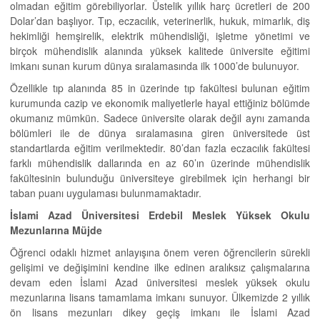
olmadan eğitim görebiliyorlar. Üstelik yıllık harç ücretleri de 200
Dolar’dan başlıyor. Tıp, eczacılık, veterinerlik, hukuk, mimarlık, diş
hekimliği hemşirelik, elektrik mühendisliği, işletme yönetimi ve
birçok mühendislik alanında yüksek kalitede üniversite eğitimi
imkanı sunan kurum dünya sıralamasında ilk 1000’de bulunuyor.
Özellikle tıp alanında 85 in üzerinde tıp fakültesi bulunan eğitim
kurumunda cazip ve ekonomik maliyetlerle hayal ettiğiniz bölümde
okumanız mümkün. Sadece üniversite olarak değil aynı zamanda
bölümleri ile de dünya sıralamasına giren üniversitede üst
standartlarda eğitim verilmektedir. 80’dan fazla eczacılık fakültesi
farklı mühendislik dallarında en az 60’ın üzerinde mühendislik
fakültesinin bulunduğu üniversiteye girebilmek için herhangi bir
taban puanı uygulaması bulunmamaktadır.
İslami Azad Üniversitesi Erdebil Meslek Yüksek Okulu
Mezunlarına Müjde
Öğrenci odaklı hizmet anlayışına önem veren öğrencilerin sürekli
gelişimi ve değişimini kendine ilke edinen aralıksız çalışmalarına
devam eden İslami Azad üniversitesi meslek yüksek okulu
mezunlarına lisans tamamlama imkanı sunuyor. Ülkemizde 2 yıllık
ön lisans mezunları dikey geçiş imkanı ile İslami Azad