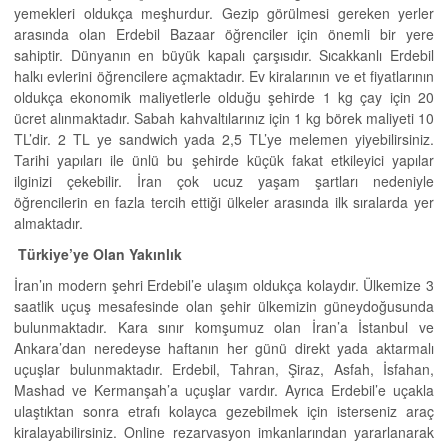
yemekleri oldukça meşhurdur. Gezip görülmesi gereken yerler
arasında olan Erdebil Bazaar öğrenciler için önemli bir yere
sahiptir. Dünyanın en büyük kapalı çarşısıdır. Sıcakkanlı Erdebil
halkı evlerini öğrencilere açmaktadır. Ev kiralarının ve et fiyatlarının
oldukça ekonomik maliyetlerle olduğu şehirde 1 kg çay için 20
ücret alınmaktadır. Sabah kahvaltılarınız için 1 kg börek maliyeti 10
TL’dir. 2 TL ye sandwich yada 2,5 TL’ye melemen yiyebilirsiniz.
Tarihi yapıları ile ünlü bu şehirde küçük fakat etkileyici yapılar
ilginizi çekebilir. İran çok ucuz yaşam şartları nedeniyle
öğrencilerin en fazla tercih ettiği ülkeler arasında ilk sıralarda yer
almaktadır.
Türkiye’ye Olan Yakınlık
İran’ın modern şehri Erdebil’e ulaşım oldukça kolaydır. Ülkemize 3
saatlik uçuş mesafesinde olan şehir ülkemizin güneydoğusunda
bulunmaktadır. Kara sınır komşumuz olan İran’a İstanbul ve
Ankara’dan neredeyse haftanın her günü direkt yada aktarmalı
uçuşlar bulunmaktadır. Erdebil, Tahran, Şiraz, Asfah, İsfahan,
Mashad ve Kermanşah’a uçuşlar vardır. Ayrıca Erdebil’e uçakla
ulaştıktan sonra etrafı kolayca gezebilmek için isterseniz araç
kiralayabilirsiniz. Online rezarvasyon imkanlarından yararlanarak