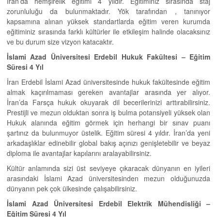
İran’da hemşirelik eğitimi 4 yıldır. Eğitiminiz sırasında staj
zorunluluğu da bulunmaktadır. Yök tarafından , tanınıyor
kapsamına alınan yüksek standartlarda eğitim veren kurumda
eğitiminiz sırasında farklı kültürler ile etkileşim halinde olacaksınız
ve bu durum size vizyon katacaktır.
İslami Azad Üniversitesi Erdebil Hukuk Fakültesi –
Eğitim
Süresi 4 Yıl
İran Erdebil İslami Azad üniversitesinde hukuk fakültesinde eğitim
almak kaçırılmaması gereken avantajlar arasında yer alıyor.
İran’da Farsça hukuk okuyarak dil becerilerinizi arttırabilirsiniz.
Prestijli ve mezun olduktan sonra iş bulma potansiyeli yüksek olan
Hukuk alanında eğitim görmek için herhangi bir sınav puanı
şartınız da bulunmuyor üstelik. Eğitim süresi 4 yıldır. İran’da yeni
arkadaşlıklar edinebilir global bakış açınızı genişletebilir ve beyaz
diploma ile avantajlar kapılarını aralayabilirsiniz.
Kültür anlamında sizi üst seviyeye çıkaracak dünyanın en iyileri
arasındaki İslami Azad üniversitesinden mezun olduğunuzda
dünyanın pek çok ülkesinde çalışabilirsiniz.
İslami Azad Üniversitesi Erdebil Elektrik Mühendisliği –
Eğitim Süresi 4 Yıl