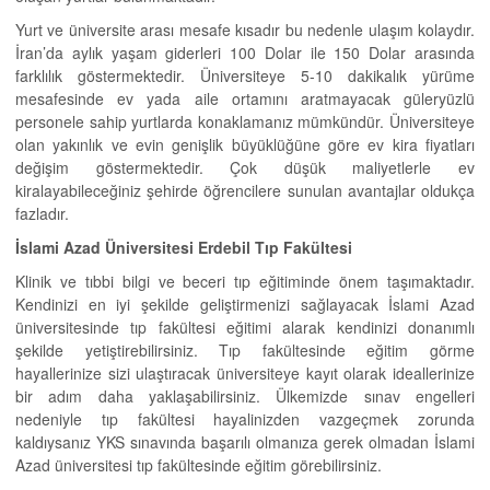
Yurt ve üniversite arası mesafe kısadır bu nedenle ulaşım kolaydır.
İran’da aylık yaşam giderleri 100 Dolar ile 150 Dolar arasında
farklılık göstermektedir. Üniversiteye 5-10 dakikalık yürüme
mesafesinde ev yada aile ortamını aratmayacak güleryüzlü
personele sahip yurtlarda konaklamanız mümkündür. Üniversiteye
olan yakınlık ve evin genişlik büyüklüğüne göre ev kira fiyatları
değişim göstermektedir. Çok düşük maliyetlerle ev
kiralayabileceğiniz şehirde öğrencilere sunulan avantajlar oldukça
fazladır.
İslami Azad Üniversitesi Erdebil Tıp Fakültesi
Klinik ve tıbbi bilgi ve beceri tıp eğitiminde önem taşımaktadır.
Kendinizi en iyi şekilde geliştirmenizi sağlayacak İslami Azad
üniversitesinde tıp fakültesi eğitimi alarak kendinizi donanımlı
şekilde yetiştirebilirsiniz. Tıp fakültesinde eğitim görme
hayallerinize sizi ulaştıracak üniversiteye kayıt olarak ideallerinize
bir adım daha yaklaşabilirsiniz. Ülkemizde sınav engelleri
nedeniyle tıp fakültesi hayalinizden vazgeçmek zorunda
kaldıysanız YKS sınavında başarılı olmanıza gerek olmadan İslami
Azad üniversitesi tıp fakültesinde eğitim görebilirsiniz.