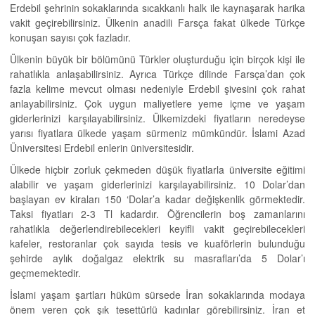
Erdebil şehrinin sokaklarında sıcakkanlı halk ile kaynaşarak harika
vakit geçirebilirsiniz. Ülkenin anadili Farsça fakat ülkede Türkçe
konuşan sayısı çok fazladır.
Ülkenin büyük bir bölümünü Türkler oluşturduğu için birçok kişi ile
rahatlıkla anlaşabilirsiniz. Ayrıca Türkçe dilinde Farsça’dan çok
fazla kelime mevcut olması nedeniyle Erdebil şivesini çok rahat
anlayabilirsiniz. Çok uygun maliyetlere yeme içme ve yaşam
giderlerinizi karşılayabilirsiniz. Ülkemizdeki fiyatların neredeyse
yarısı fiyatlara ülkede yaşam sürmeniz mümkündür. İslami Azad
Üniversitesi Erdebil enlerin üniversitesidir.
Ülkede hiçbir zorluk çekmeden düşük fiyatlarla üniversite eğitimi
alabilir ve yaşam giderlerinizi karşılayabilirsiniz. 10 Dolar’dan
başlayan ev kiraları 150 ‘Dolar’a kadar değişkenlik görmektedir.
Taksi fiyatları 2-3 Tl kadardır. Öğrencilerin boş zamanlarını
rahatlıkla değerlendirebilecekleri keyifli vakit geçirebilecekleri
kafeler, restoranlar çok sayıda tesis ve kuaförlerin bulunduğu
şehirde aylık doğalgaz elektrik su masrafları’da 5 Dolar’ı
geçmemektedir.
İslami yaşam şartları hüküm sürsede İran sokaklarında modaya
önem veren çok şık tesettürlü kadınlar görebilirsiniz. İran et