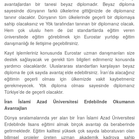
avantajlardan bir tanesi beyaz diplomadır. Beyaz diploma
sayesinde dünyanın farklı ülkelerine gittiğinizde de diplomanız
tanınır olacaktır. Dünyanın tüm ülkelerinde geçerli bir diplomaya
sahip olacaksınız ve Yök tarafından tanınan bir diplomanız olacak.
Hem çok uluslu hem de üst standartlarda eğitim veren
üniversitede eğitim görebilmek için Eurostar yurtdışı eğitim
danışmanlığı ile iletişime geçebilirsiniz.
Kayıt işlemleriniz konusunda Eurostar uzman danışmanları size
destek sağlayacak ve gerekli tüm bilgileri edinmeniz konusnda
yardımcı olacaklardır. Uluslararası standartları karşılayan beyaz
diploma ile çok sayıda avantaj elde edebilirsiniz. İran’da alacağınız
eğitimin geçerli olması için ülkemizde vakit kaybetmeniz
gerekmeyecek. Yök diploma olması sayesinde diplomanız
Türkiye’de de geçerli olacaktır.
İran İslami Azad Üniversitesi Erdebilnde Okumanın
Avantajları
Dünya sıralamalarında yer alan bir İran İslami Azad Üniversitesi
Erdebilnde lisans eğitimi almak birçok avantajı da beraberinde
getirmektedir. Eğitim kalitesi yüksek çok sayıda laboratuvarı olan
bilimsel projeler üreten uzman akademik kadroya sahip