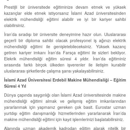
Prestijli bir üniversitede eğitiminize devam etmek ve yüksek
kazançlar elde etmek istiyorsanız İslami Azad üniversitesinden
elektrik mühendisliği eğitimi alabilir ve iyi bir kariyer sahibi
olabilirsiniz.
İran’da sıradışı bir üniversite deneyimine hazır olun. Uluslararası
geçerli bir diploma sahibi olacak profesyonel iş ağınızı elektrik
mühendisliği eğitimi ile genişletebileceksiniz. Yüksek kazanç
getiren kariyer imkanı İran’da Farsça eğitimi ile sizleri bekliyor.
Elekrik mühendisliği eğitim süresi 4 yıldır. İran’da eğitiminiz
sırasında farklı birçok ülkeden işverenler ile iletişim kurabilir
uluslararası şirketlerde çalışma şansı yakalayabilirsiniz.
İslami Azad Üniversitesi Erdebil Makine Mühendisliği
–
Eğitim
Süresi 4 Yıl
Dünya çapında saygınlığı olan İslami Azad üniversitesinde makine
mühendisliği eğitimi almak ve gelişmiş eğitim imkanlarından
yararlanmak için yapmanız gereken çok basit. Eurostar uzman
yurtdışı eğitim danışmanlığı hizmetlerinden yararlanarak İran’da
makine mühendisliği eğitimi için kayıt işlemlerinizi başlatabilirsiniz.
Alanında uzman akademik kadrodan eğitim alarak nitelik bir