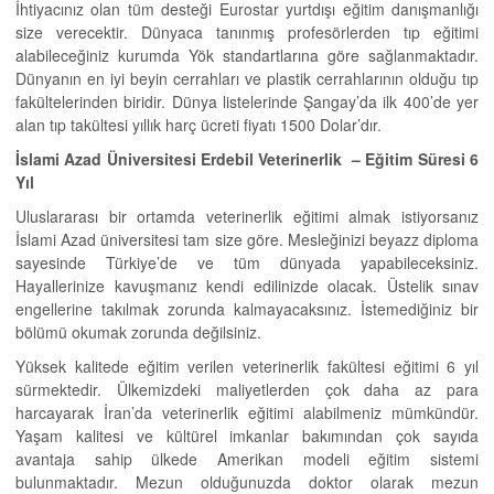
İhtiyacınız olan tüm desteği Eurostar yurtdışı eğitim danışmanlığı
size verecektir. Dünyaca tanınmış profesörlerden tıp eğitimi
alabileceğiniz kurumda Yök standartlarına göre sağlanmaktadır.
Dünyanın en iyi beyin cerrahları ve plastik cerrahlarının olduğu tıp
fakültelerinden biridir. Dünya listelerinde Şangay’da ilk 400’de yer
alan tıp takültesi yıllık harç ücreti fiyatı 1500 Dolar’dır.
İslami Azad Üniversitesi Erdebil Veterinerlik – Eğitim Süresi 6
Yıl
Uluslararası bir ortamda veterinerlik eğitimi almak istiyorsanız
İslami Azad üniversitesi tam size göre. Mesleğinizi beyazz diploma
sayesinde Türkiye’de ve tüm dünyada yapabileceksiniz.
Hayallerinize kavuşmanız kendi edilinizde olacak. Üstelik sınav
engellerine takılmak zorunda kalmayacaksınız. İstemediğiniz bir
bölümü okumak zorunda değilsiniz.
Yüksek kalitede eğitim verilen veterinerlik fakültesi eğitimi 6 yıl
sürmektedir. Ülkemizdeki maliyetlerden çok daha az para
harcayarak İran’da veterinerlik eğitimi alabilmeniz mümkündür.
Yaşam kalitesi ve kültürel imkanlar bakımından çok sayıda
avantaja sahip ülkede Amerikan modeli eğitim sistemi
bulunmaktadır. Mezun olduğunuzda doktor olarak mezun