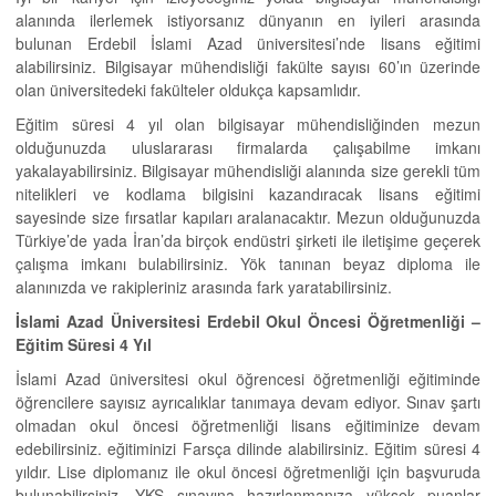
alanında ilerlemek istiyorsanız dünyanın en iyileri arasında
bulunan Erdebil İslami Azad üniversitesi’nde lisans eğitimi
alabilirsiniz. Bilgisayar mühendisliği fakülte sayısı 60’ın üzerinde
olan üniversitedeki fakülteler oldukça kapsamlıdır.
Eğitim süresi 4 yıl olan bilgisayar mühendisliğinden mezun
olduğunuzda uluslararası firmalarda çalışabilme imkanı
yakalayabilirsiniz. Bilgisayar mühendisliği alanında size gerekli tüm
nitelikleri ve kodlama bilgisini kazandıracak lisans eğitimi
sayesinde size fırsatlar kapıları aralanacaktır. Mezun olduğunuzda
Türkiye’de yada İran’da birçok endüstri şirketi ile iletişime geçerek
çalışma imkanı bulabilirsiniz. Yök tanınan beyaz diploma ile
alanınızda ve rakipleriniz arasında fark yaratabilirsiniz.
İslami Azad Üniversitesi Erdebil Okul Öncesi Öğretmenliği –
Eğitim Süresi 4 Yıl
İslami Azad üniversitesi okul öğrencesi öğretmenliği eğitiminde
öğrencilere sayısız ayrıcalıklar tanımaya devam ediyor. Sınav şartı
olmadan okul öncesi öğretmenliği lisans eğitiminize devam
edebilirsiniz. eğitiminizi Farsça dilinde alabilirsiniz. Eğitim süresi 4
yıldır. Lise diplomanız ile okul öncesi öğretmenliği için başvuruda
bulunabilirsiniz. YKS sınavına hazırlanmanıza yüksek puanlar