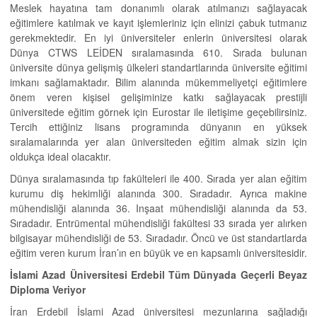
Meslek hayatına tam donanımlı olarak atılmanızı sağlayacak
eğitimlere katılmak ve kayıt işlemleriniz için elinizi çabuk tutmanız
gerekmektedir. En iyi üniversiteler enlerin üniversitesi olarak
Dünya CTWS LEİDEN sıralamasında 610. Sırada bulunan
üniversite dünya gelişmiş ülkeleri standartlarında üniversite eğitimi
imkanı sağlamaktadır. Bilim alanında mükemmeliyetçi eğitimlere
önem veren kişisel gelişiminize katkı sağlayacak prestijli
üniversitede eğitim görnek için Eurostar ile iletişime geçebilirsiniz.
Tercih ettiğiniz lisans programında dünyanın en yüksek
sıralamalarında yer alan üniversiteden eğitim almak sizin için
oldukça ideal olacaktır.
Dünya sıralamasında tıp fakülteleri ile 400. Sırada yer alan eğitim
kurumu diş hekimliği alanında 300. Sıradadır. Ayrıca makine
mühendisliği alanında 36. Inşaat mühendisliği alanında da 53.
Sıradadır. Entrümental mühendisliği fakültesi 33 sırada yer alırken
bilgisayar mühendisliği de 53. Sıradadır. Öncü ve üst standartlarda
eğitim veren kurum İran’ın en büyük ve en kapsamlı üniversitesidir.
İslami Azad Üniversitesi Erdebil Tüm Dünyada Geçerli Beyaz
Diploma Veriyor
İran Erdebil İslami Azad üniversitesi mezunlarına sağladığı