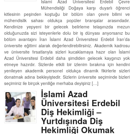
İslami Azad Üniversitesi Erdebil Çevre
Mühendisliği Doğaya karşı duyarlı öğrenci
kitlesinin peşinden koştuğu bir bölüm olan çevre bilimi ve
mühendislik sahası oldukça popüler branşalar arasındadır.
Kendinize yepyeni bir gelecek belirleme telaşınızda mezun
olduğunuzda sizi isteyenlerle dolu bir iş dünyası arıyorsanız bu
bölüm avantajını İran İslami Azad Üniversitesi Erdebil İran’da
üniversite eğitimi alarak değerlendirebilirsiniz. Akademik kadrosu
ve üniversite fırsatlarıyla sizleri kucaklamaya hazır olan İslami
Azad Üniversitesi Erdebil daha şimdiden gelecek kaygınızı yok
etmeye hazırdır. Sizlerde etkili bir izlenim bırakma için kendini
yenileyen akademik personel oldukça dinamik fikirlerle sizleri
donatmak adına bekleyiştedir. Sizlerin üniversite seçiminde bizleri
seçiminiz ile birçok yeniliğe merhaba deyişiniz […]
İslami Azad
Üniversitesi Erdebil
Diş Hekimliği –
Yurtdışında Diş
Hekimliği Okumak