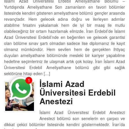
İslami Azad Üniversitesi Erdebil Ameliyathane Bölümü –
Yurtdışında Ameliyathane Son zamanların en favori bölümler
listesinde kendini gösteren ameliyathane bölümü gençler arasında
revançtadır. Hem gelecek adına doğru ve ilerleyen adımlar
atabilme fırsatını yakalamak hem de iyi bir maaş ile mutlu
olabileceğiniz bir ortam hazırlamak elinizde. İran Erdebil’de İslami
Azad Üniversitesi Erdebil’nde en beğenilen ve gelecek garantisi
olan bölüme sınav şartı olmadan sadece lise diplomanız ile kayıt
olmanız mümkündür. Hem sevilen hem de gerçekten ihtiyaç
duyulan ameliyathane bölümünde mesleki bir kariyer yapabilme
hedefine seçimleriniz ile ulaşmak artık çok kolay. İran İslami Azad
Üniversitesi Erdebil Ameliyathane bölümü gibi gibi sağlık
sektörüne hitap eden […]
1
İslami Azad
Üniversitesi Erdebil
Anestezi
İslami Azad Üniversitesi Erdebil Anestezi
Anestezi bölümü son senelerin en çarpıcı ve
dikkat çekici bölümler listesinde kendini göstermektedir. İran’da