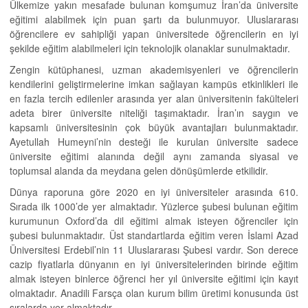
Ülkemize yakın mesafade bulunan komşumuz İran’da üniversite
eğitimi alabilmek için puan şartı da bulunmuyor. Uluslararası
öğrencilere ev sahipliği yapan üniversitede öğrencilerin en iyi
şekilde eğitim alabilmeleri için teknolojik olanaklar sunulmaktadır.
Zengin kütüphanesi, uzman akademisyenleri ve öğrencilerin
kendilerini geliştirmelerine imkan sağlayan kampüs etkinlikleri ile
en fazla tercih edilenler arasında yer alan üniversitenin fakülteleri
adeta birer üniversite niteliği taşımaktadır. İran’ın saygın ve
kapsamlı üniversitesinin çok büyük avantajları bulunmaktadır.
Ayetullah Humeyni’nin desteği ile kurulan üniversite sadece
üniversite eğitimi alanında değil aynı zamanda siyasal ve
toplumsal alanda da meydana gelen dönüşümlerde etkilidir.
Dünya raporuna göre 2020 en iyi üniversiteler arasında 610.
Sırada ilk 1000’de yer almaktadır. Yüzlerce şubesi bulunan eğitim
kurumunun Oxford’da dil eğitimi almak isteyen öğrenciler için
şubesi bulunmaktadır. Üst standartlarda eğitim veren İslami Azad
Üniversitesi Erdebil’nin 11 Uluslararası Şubesi vardır. Son derece
cazip fiyatlarla dünyanın en iyi üniversitelerinden birinde eğitim
almak isteyen binlerce öğrenci her yıl üniversite eğitimi için kayıt
olmaktadır. Anadili Farsça olan kurum bilim üretimi konusunda üst
sıralarda yer almaktadır.