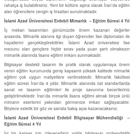
rahatça iş bulabilirsiniz. Yeni bir kültüre aşina olarak İran’da eğitim
alan öğrencilere zengin iş fırsatları sunulmaktadır.
İslami Azad Üniversitesi Erdebil Mimarlık –
Eğitim Süresi 4 Yıl
İç mekan tasarımları günümüzde önem kazanan değerler
arasında. Mimarlık alanına ilgi duyan öğrenciler lise diplomaları ile
hayallerini gerçekleştirebilirler. İslami Azad üniversitesi lise
mezunu olan gençlere hiçbir sınav yada puan şartı olmaksızın
mimarlık alanında lisans eğitimi imkanı sunmaktadır.
Bilgisayar destekli tasarım ile pratik olarak uygulamaya önem
veren eğitim kurumunda geniş kapsamlı yüksek kalitede mimarlık
eğitimi çok uygun maliyetlere verilmektedir. Mimarlık fakültesi
eğitim süresi İran’da 4 yıldır. Mimarlık alanında üst standartlarda
sanat ve tasarım eğitimleri ile proje savunma becerileriniz
geliştirilmektedir. İran’da mimarlık lisans eğitimi almak birçok ünlü
mimarın eserlerini yakından görmenize imkan sağlayacaktır.
Böylece estetik bir göz ve sanata bakış açısı kazanacaksınız.
İslami Azad Üniversitesi Erdebil Bilgisayar Mühendisliği –
Eğitim Süresi 4 Yıl
İyi bir kariyer için izleyeceğiniz yolda bilgisayar mühendisliği