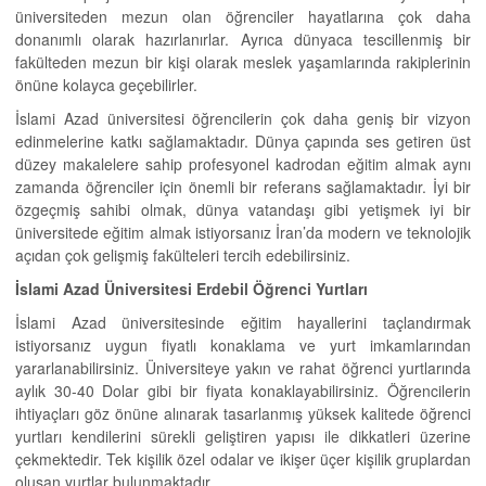
üniversiteden mezun olan öğrenciler hayatlarına çok daha
donanımlı olarak hazırlanırlar. Ayrıca dünyaca tescillenmiş bir
fakülteden mezun bir kişi olarak meslek yaşamlarında rakiplerinin
önüne kolayca geçebilirler.
İslami Azad üniversitesi öğrencilerin çok daha geniş bir vizyon
edinmelerine katkı sağlamaktadır. Dünya çapında ses getiren üst
düzey makalelere sahip profesyonel kadrodan eğitim almak aynı
zamanda öğrenciler için önemli bir referans sağlamaktadır. İyi bir
özgeçmiş sahibi olmak, dünya vatandaşı gibi yetişmek iyi bir
üniversitede eğitim almak istiyorsanız İran’da modern ve teknolojik
açıdan çok gelişmiş fakülteleri tercih edebilirsiniz.
İslami Azad Üniversitesi Erdebil Öğrenci Yurtları
İslami Azad üniversitesinde eğitim hayallerini taçlandırmak
istiyorsanız uygun fiyatlı konaklama ve yurt imkamlarından
yararlanabilirsiniz. Üniversiteye yakın ve rahat öğrenci yurtlarında
aylık 30-40 Dolar gibi bir fiyata konaklayabilirsiniz. Öğrencilerin
ihtiyaçları göz önüne alınarak tasarlanmış yüksek kalitede öğrenci
yurtları kendilerini sürekli geliştiren yapısı ile dikkatleri üzerine
çekmektedir. Tek kişilik özel odalar ve ikişer üçer kişilik gruplardan
oluşan yurtlar bulunmaktadır.