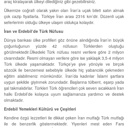
araç kiralayarak ülkeyi dilediğiniz gibi gezebilirsiniz.
Ülkemize coğrafi olarak yakın olan İran’a uçak bileti satın almak
çok cazip fiyatlarla. Türkiye İran arası 2316 km’dir. Düzenli uçak
seferlerinin olduğu ülkeye ulaşım oldukça kolaydır.
İran ve Erdebil
‘
de Türk N
ü
fusu
Dünya bankası ülke profilleri göz önüne alındığında İran’ın büyük
çoğunluğunun yüzde 42 nüfusun Türklerden oluştuğu
görülmektedir.Ülkedeki Türk nüfusu resmi verilere göre 2 milyon
civarındadır. Resmi olmayan verilere göre ise yaklaşık 3,5-4 milyon
Türk ülkede yaşamaktadır. Türkçe’ye şive yönüyle ve birçok
sözcük ile benzemesi sebebiyle ülkede hiç yabancılık çekmeden
eğitim alabilmeniz mümkündür. İran’da kadınlar İslami şartlara
uygun şekilde giyinmek zorundadır. Başlarına tülbent, eşarp yada
şal takmalıdırlar. Türkleri Türk öğrencileri çok seven sıcakkanlı İran
halkı Erdebil’de kolayca uyum sağlamanıza yardımcı ve destek
olmaktadır.
Erdebil Yemekleri Kültürü ve Çeşitleri
Kendine özgü lezzetleri ile dikkat çeken İran mutfağı Türk mutfağı
ile de benzerlik göstermektedir. Yiyenleri mest eden Fars