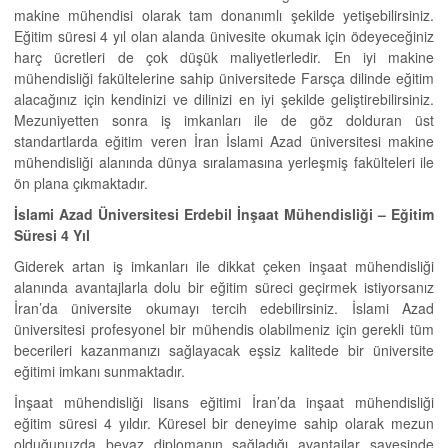
makine mühendisi olarak tam donanımlı şekilde yetişebilirsiniz.
Eğitim süresi 4 yıl olan alanda ünivesite okumak için ödeyeceğiniz
harç ücretleri de çok düşük maliyetlerledir. En iyi makine
mühendisliği fakültelerine sahip üniversitede Farsça dilinde eğitim
alacağınız için kendinizi ve dilinizi en iyi şekilde geliştirebilirsiniz.
Mezuniyetten sonra iş imkanları ile de göz dolduran üst
standartlarda eğitim veren İran İslami Azad üniversitesi makine
mühendisliği alanında dünya sıralamasına yerleşmiş fakülteleri ile
ön plana çıkmaktadır.
İslami Azad Üniversitesi Erdebil İnşaat Mühendisliği –
Eğitim
Süresi 4 Yıl
Giderek artan iş imkanları ile dikkat çeken inşaat mühendisliği
alanında avantajlarla dolu bir eğitim süreci geçirmek istiyorsanız
İran’da üniversite okumayı tercih edebilirsiniz. İslami Azad
üniversitesi profesyonel bir mühendis olabilmeniz için gerekli tüm
becerileri kazanmanızı sağlayacak eşsiz kalitede bir üniversite
eğitimi imkanı sunmaktadır.
İnşaat mühendisliği lisans eğitimi İran’da inşaat mühendisliği
eğitim süresi 4 yıldır. Küresel bir deneyime sahip olarak mezun
olduğunuzda beyaz diplomanın sağladığı avantajlar sayesinde