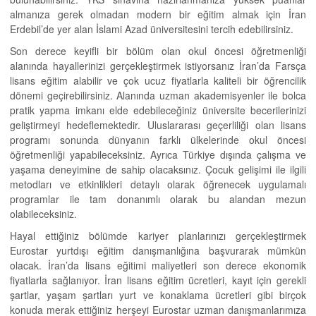
almanıza gerek olmadan modern bir eğitim almak için İran
Erdebil’de yer alan İslami Azad üniversitesini tercih edebilirsiniz.
Son derece keyifli bir bölüm olan okul öncesi öğretmenliği
alanında hayallerinizi gerçekleştirmek istiyorsanız İran’da Farsça
lisans eğitim alabilir ve çok ucuz fiyatlarla kaliteli bir öğrencilik
dönemi geçirebilirsiniz. Alanında uzman akademisyenler ile bolca
pratik yapma imkanı elde edebileceğiniz üniversite becerilerinizi
geliştirmeyi hedeflemektedir. Uluslararası geçerliliği olan lisans
programı sonunda dünyanın farklı ülkelerinde okul öncesi
öğretmenliği yapabileceksiniz. Ayrıca Türkiye dışında çalışma ve
yaşama deneyimine de sahip olacaksınız. Çocuk gelişimi ile ilgili
metodları ve etkinlikleri detaylı olarak öğrenecek uygulamalı
programlar ile tam donanımlı olarak bu alandan mezun
olabileceksiniz.
Hayal ettiğiniz bölümde kariyer planlarınızı gerçekleştirmek
Eurostar yurtdışı eğitim danışmanlığına başvurarak mümkün
olacak. İran’da lisans eğitimi maliyetleri son derece ekonomik
fiyatlarla sağlanıyor. İran lisans eğitim ücretleri, kayıt için gerekli
şartlar, yaşam şartları yurt ve konaklama ücretleri gibi birçok
konuda merak ettiğiniz herşeyi Eurostar uzman danışmanlarımıza