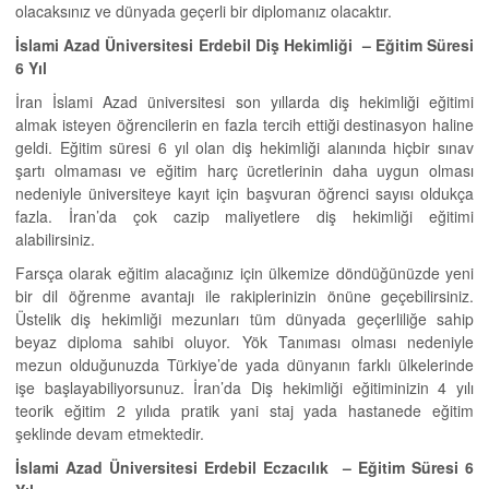
olacaksınız ve dünyada geçerli bir diplomanız olacaktır.
İslami Azad Üniversitesi Erdebil Diş Hekimliği –
Eğitim Süresi
6 Yıl
İran İslami Azad üniversitesi son yıllarda diş hekimliği eğitimi
almak isteyen öğrencilerin en fazla tercih ettiği destinasyon haline
geldi. Eğitim süresi 6 yıl olan diş hekimliği alanında hiçbir sınav
şartı olmaması ve eğitim harç ücretlerinin daha uygun olması
nedeniyle üniversiteye kayıt için başvuran öğrenci sayısı oldukça
fazla. İran’da çok cazip maliyetlere diş hekimliği eğitimi
alabilirsiniz.
Farsça olarak eğitim alacağınız için ülkemize döndüğünüzde yeni
bir dil öğrenme avantajı ile rakiplerinizin önüne geçebilirsiniz.
Üstelik diş hekimliği mezunları tüm dünyada geçerliliğe sahip
beyaz diploma sahibi oluyor. Yök Tanıması olması nedeniyle
mezun olduğunuzda Türkiye’de yada dünyanın farklı ülkelerinde
işe başlayabiliyorsunuz. İran’da Diş hekimliği eğitiminizin 4 yılı
teorik eğitim 2 yılıda pratik yani staj yada hastanede eğitim
şeklinde devam etmektedir.
İslami Azad Üniversitesi Erdebil Eczacılık –
Eğitim Süresi 6